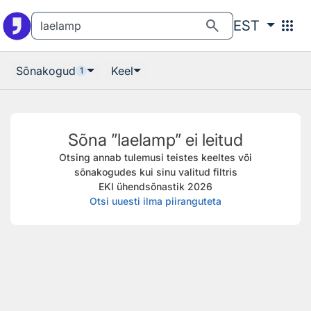
Otsingu juurde
Põhisisu juurde
search
apps
EST
Sõnakogud
Keel
1
Sõna ”laelamp” ei leitud
Otsing annab tulemusi teistes keeltes või
sõnakogudes kui sinu valitud filtris
EKI ühendsõnastik 2026
Otsi uuesti ilma piiranguteta