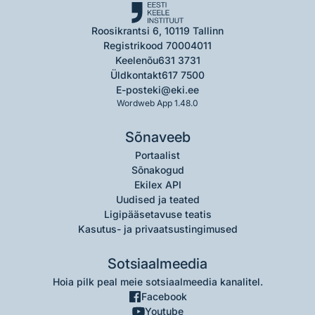
Roosikrantsi 6, 10119 Tallinn
Registrikood 70004011
Keelenõu
631 3731
Üldkontakt
617 7500
E-post
eki@eki.ee
Wordweb App 1.48.0
Sõnaveeb
Portaalist
Sõnakogud
Ekilex API
Uudised ja teated
Ligipääsetavuse teatis
Kasutus- ja privaatsustingimused
Sotsiaalmeedia
Hoia pilk peal meie sotsiaalmeedia kanalitel.
Facebook
Youtube