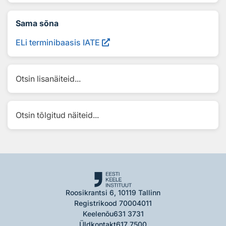
Sama sõna
ELi terminibaasis IATE
Otsin lisanäiteid...
Otsin tõlgitud näiteid...
Roosikrantsi 6, 10119 Tallinn
Registrikood 70004011
Keelenõu
631 3731
Üldkontakt
617 7500