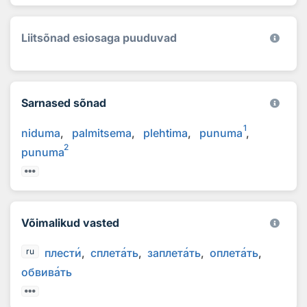
Liitsõnad esiosaga puuduvad
Sarnased sõnad
1
niduma
palmitsema
plehtima
punuma
2
punuma
Võimalikud vasted
плест
и
сплет
а
ть
заплет
а
ть
оплет
а
ть
ru
обвив
а
ть