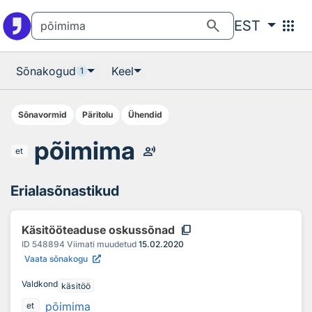
Otsingu juurde
Põhisisu juurde
search
apps
EST
Sõnakogud
Keel
1
Sõnavormid
Päritolu
Ühendid
põimima
record_voice_over
et
Erialasõnastikud
content_copy
Käsitööteaduse oskussõnad
ID
548894
Viimati muudetud
15.02.2020
Vaata sõnakogu
Valdkond
käsitöö
põimima
et