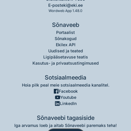
E-post
eki@eki.ee
Wordweb App 1.48.0
Sõnaveeb
Portaalist
Sõnakogud
Ekilex API
Uudised ja teated
Ligipääsetavuse teatis
Kasutus- ja privaatsustingimused
Sotsiaalmeedia
Hoia pilk peal meie sotsiaalmeedia kanalitel.
Facebook
Youtube
LinkedIn
Sõnaveebi tagasiside
Iga arvamus loeb ja aitab Sõnaveebi paremaks teha!