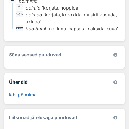
põimima
et
poimia
'korjata, noppida'
fi
poimda
'korjata, krookida, mustrit kududa,
vep
tikkida'
boaibmut
'nokkida, napsata, näksida, süüa'
qaw
Sõna seosed puuduvad
Ühendid
läbi põimima
Liitsõnad järelosaga puuduvad