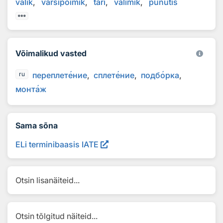
valik
värsipõimik
tari
valimik
punutis
Võimalikud vasted
переплет
е
ние
сплет
е
ние
подб
о
рка
ru
монт
а
ж
Sama sõna
ELi terminibaasis IATE
Otsin lisanäiteid...
Otsin tõlgitud näiteid...