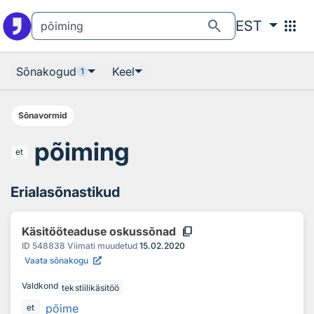
Otsingu juurde
Põhisisu juurde
search
apps
EST
Sõnakogud
Keel
1
Sõnavormid
põiming
et
Erialasõnastikud
content_copy
Käsitööteaduse oskussõnad
ID
548838
Viimati muudetud
15.02.2020
Vaata sõnakogu
Valdkond
tekstiilikäsitöö
põime
et