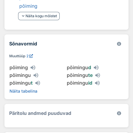
põiming
keyboard_arrow_down
Näita kogu mõistet
Sõnavormid
Muuttüüp
2
põiming
põimingu
d
põimingu
põimingu
te
põimingu
t
põimingu
id
Näita tabelina
Päritolu andmed puuduvad