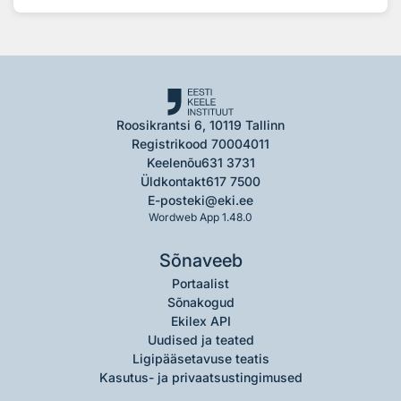
Roosikrantsi 6, 10119 Tallinn
Registrikood 70004011
Keelenõu
631 3731
Üldkontakt
617 7500
E-post
eki@eki.ee
Wordweb App 1.48.0
Sõnaveeb
Portaalist
Sõnakogud
Ekilex API
Uudised ja teated
Ligipääsetavuse teatis
Kasutus- ja privaatsustingimused