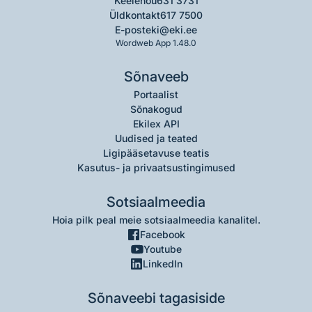
Keelenõu
631 3731
Üldkontakt
617 7500
E-post
eki@eki.ee
Wordweb App 1.48.0
Sõnaveeb
Portaalist
Sõnakogud
Ekilex API
Uudised ja teated
Ligipääsetavuse teatis
Kasutus- ja privaatsustingimused
Sotsiaalmeedia
Hoia pilk peal meie sotsiaalmeedia kanalitel.
Facebook
Youtube
LinkedIn
Sõnaveebi tagasiside