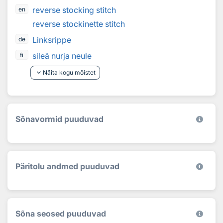
reverse stocking stitch
en
reverse stockinette stitch
Linksrippe
de
sileä nurja neule
fi
keyboard_arrow_down
Näita kogu mõistet
Sõnavormid puuduvad
Päritolu andmed puuduvad
Sõna seosed puuduvad