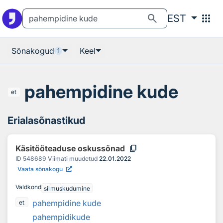
Otsingu juurde
Põhisisu juurde
search
apps
EST
Sõnakogud
Keel
1
pahempidine kude
et
Erialasõnastikud
content_copy
Käsitööteaduse oskussõnad
ID
548689
Viimati muudetud
22.01.2022
Vaata sõnakogu
Valdkond
silmuskudumine
pahempidine kude
et
pahempidikude