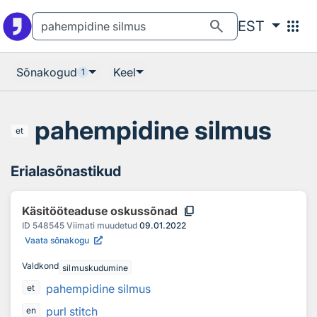
Otsingu juurde
Põhisisu juurde
search
apps
EST
Sõnakogud
Keel
1
pahempidine silmus
et
Erialasõnastikud
content_copy
Käsitööteaduse oskussõnad
ID
548545
Viimati muudetud
09.01.2022
Vaata sõnakogu
Valdkond
silmuskudumine
pahempidine silmus
et
purl stitch
en