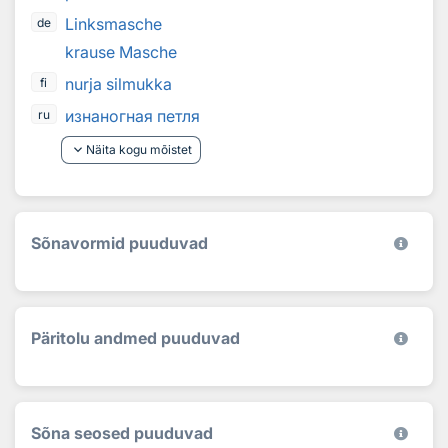
Linksmasche
de
krause Masche
nurja silmukka
fi
изнаногная петля
ru
keyboard_arrow_down
Näita kogu mõistet
Sõnavormid puuduvad
Päritolu andmed puuduvad
Sõna seosed puuduvad