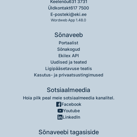
Keelenõu
631 3731
Üldkontakt
617 7500
E-post
eki@eki.ee
Wordweb App 1.48.0
Sõnaveeb
Portaalist
Sõnakogud
Ekilex API
Uudised ja teated
Ligipääsetavuse teatis
Kasutus- ja privaatsustingimused
Sotsiaalmeedia
Hoia pilk peal meie sotsiaalmeedia kanalitel.
Facebook
Youtube
LinkedIn
Sõnaveebi tagasiside