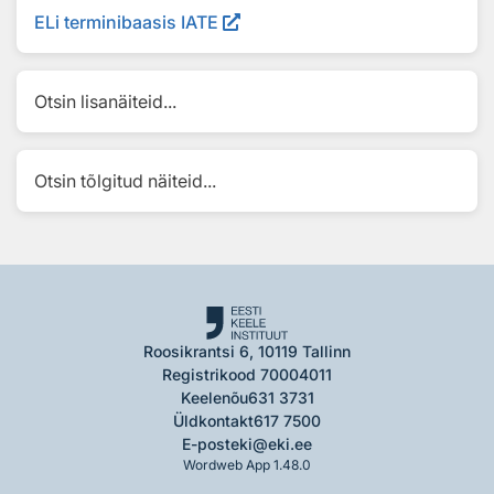
ELi terminibaasis IATE
Otsin lisanäiteid...
Otsin tõlgitud näiteid...
Roosikrantsi 6, 10119 Tallinn
Registrikood 70004011
Keelenõu
631 3731
Üldkontakt
617 7500
E-post
eki@eki.ee
Wordweb App 1.48.0