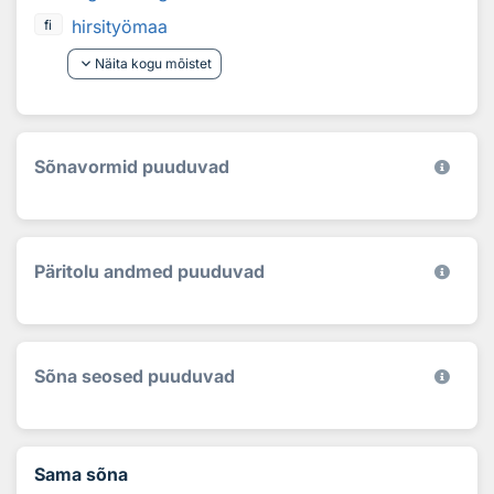
hirsityömaa
fi
keyboard_arrow_down
Näita kogu mõistet
Sõnavormid puuduvad
Päritolu andmed puuduvad
Sõna seosed puuduvad
Sama sõna