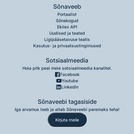
Sõnaveeb
Portaalist
Sõnakogud
Ekilex API
Uudised ja teated
Ligipääsetavuse teatis
Kasutus- ja privaatsustingimused
Sotsiaalmeedia
Hoia pilk peal meie sotsiaalmeedia kanalitel.
Facebook
Youtube
LinkedIn
Sõnaveebi tagasiside
Iga arvamus loeb ja aitab Sõnaveebi paremaks teha!
Kirjuta meile