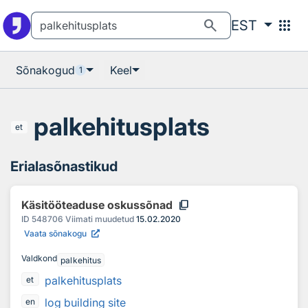
Otsingu juurde
Põhisisu juurde
search
apps
EST
Sõnakogud
Keel
1
palkehitusplats
et
Erialasõnastikud
content_copy
Käsitööteaduse oskussõnad
ID
548706
Viimati muudetud
15.02.2020
Vaata sõnakogu
Valdkond
palkehitus
palkehitusplats
et
log building site
en