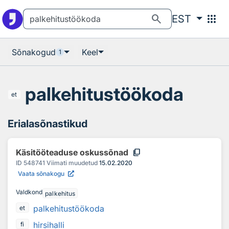
Otsingu juurde
Põhisisu juurde
search
apps
EST
Sõnakogud
Keel
1
palkehitustöökoda
et
Erialasõnastikud
content_copy
Käsitööteaduse oskussõnad
ID
548741
Viimati muudetud
15.02.2020
Vaata sõnakogu
Valdkond
palkehitus
palkehitustöökoda
et
hirsihalli
fi