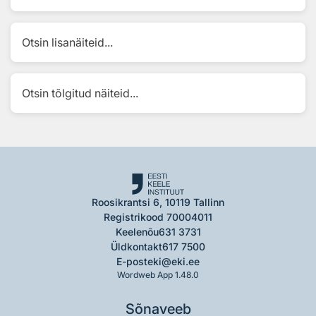
Otsin lisanäiteid...
Otsin tõlgitud näiteid...
Roosikrantsi 6, 10119 Tallinn
Registrikood 70004011
Keelenõu
631 3731
Üldkontakt
617 7500
E-post
eki@eki.ee
Wordweb App 1.48.0
Sõnaveeb