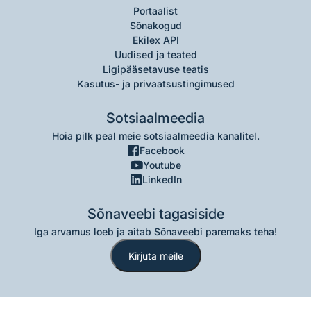
Portaalist
Sõnakogud
Ekilex API
Uudised ja teated
Ligipääsetavuse teatis
Kasutus- ja privaatsustingimused
Sotsiaalmeedia
Hoia pilk peal meie sotsiaalmeedia kanalitel.
Facebook
Youtube
LinkedIn
Sõnaveebi tagasiside
Iga arvamus loeb ja aitab Sõnaveebi paremaks teha!
Kirjuta meile