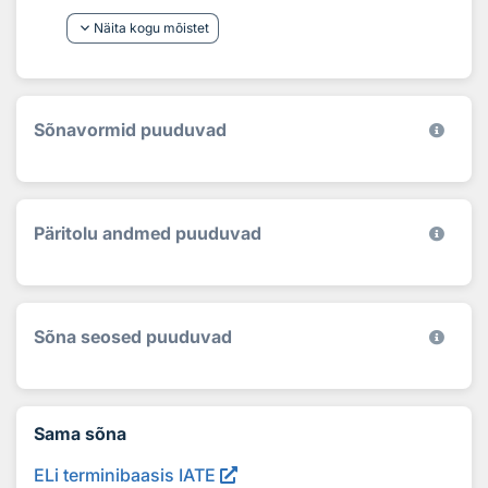
keyboard_arrow_down
Näita kogu mõistet
Sõnavormid puuduvad
Päritolu andmed puuduvad
Sõna seosed puuduvad
Sama sõna
ELi terminibaasis IATE