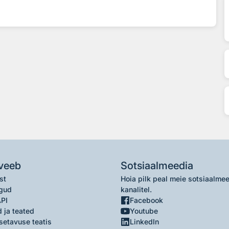
veeb
Sotsiaalmeedia
st
Hoia pilk peal meie sotsiaalme
gud
kanalitel.
API
Facebook
 ja teated
Youtube
setavuse teatis
LinkedIn