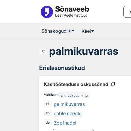
Otsingu juurde
Põhisisu juurde
Sõnakogud
Keel
1
palmikuvarras
et
Erialasõnastikud
content_copy
Käsitööteaduse oskussõnad
Valdkond
silmuskudumine
palmikuvarras
et
cable needle
en
Zopfnadel
de