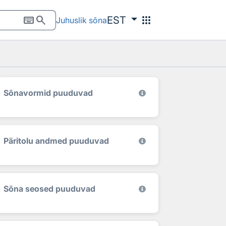
keyboard
search
apps
EST
Juhuslik sõna
Sõnavormid puuduvad
Päritolu andmed puuduvad
Sõna seosed puuduvad