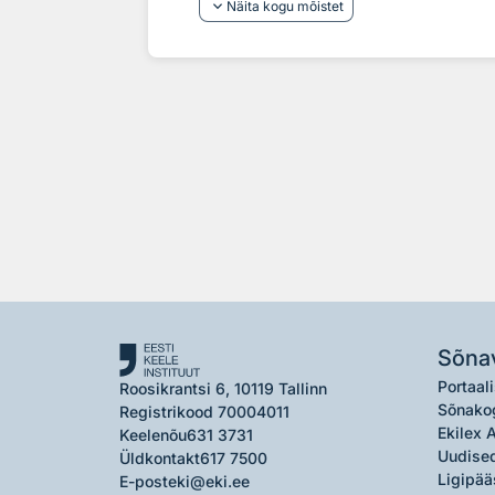
keyboard_arrow_down
Näita kogu mõistet
Sõna
Portaali
Roosikrantsi 6, 10119 Tallinn
Sõnako
Registrikood 70004011
Ekilex 
Keelenõu
631 3731
Uudised
Üldkontakt
617 7500
Ligipää
E-post
eki@eki.ee