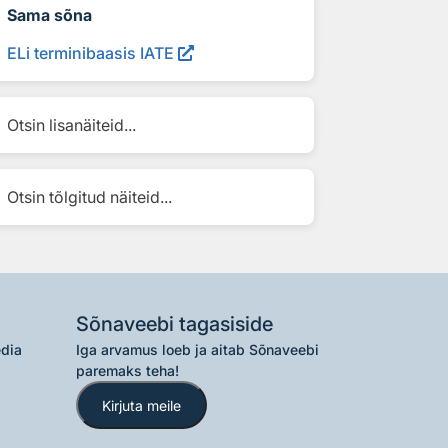
Sama sõna
ELi terminibaasis IATE
Otsin lisanäiteid...
Otsin tõlgitud näiteid...
Sõnaveebi tagasiside
edia
Iga arvamus loeb ja aitab Sõnaveebi
paremaks teha!
Kirjuta meile