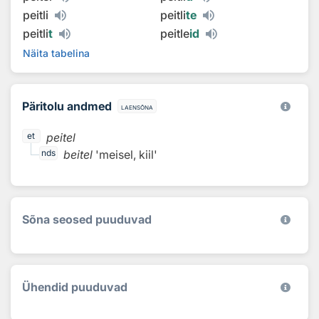
peitli
peitli
te
peitli
t
peitle
id
Näita tabelina
Päritolu andmed
laensõna
peitel
et
beitel
'meisel, kiil'
nds
Sõna seosed puuduvad
Ühendid puuduvad