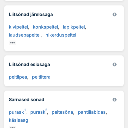
Liitsõnad järelosaga
kivipeitel
konkspeitel
lapikpeitel
laudsepapeitel
nikerduspeitel
Liitsõnad esiosaga
peitlipea
peitlitera
Sarnased sõnad
1
2
purask
purask
peitesõna
pahtlilabidas
käsisaag