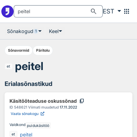
Otsingu juurde
Põhisisu juurde
search
apps
EST
Sõnakogud
Keel
1
Sõnavormid
Päritolu
peitel
et
Erialasõnastikud
content_copy
Käsitööteaduse oskussõnad
ID
548621
Viimati muudetud
17.11.2022
Vaata sõnakogu
Valdkond
puidukäsitöö
peitel
et