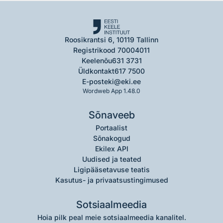
Roosikrantsi 6, 10119 Tallinn
Registrikood 70004011
Keelenõu
631 3731
Üldkontakt
617 7500
E-post
eki@eki.ee
Wordweb App 1.48.0
Sõnaveeb
Portaalist
Sõnakogud
Ekilex API
Uudised ja teated
Ligipääsetavuse teatis
Kasutus- ja privaatsustingimused
Sotsiaalmeedia
Hoia pilk peal meie sotsiaalmeedia kanalitel.