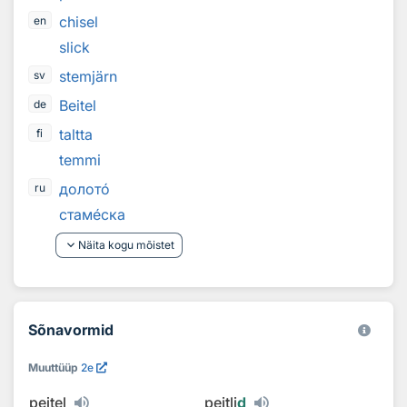
chisel
en
slick
stemjärn
sv
Beitel
de
taltta
fi
temmi
долот
о
ru
стам
е
ска
keyboard_arrow_down
Näita kogu mõistet
Sõnavormid
Muuttüüp
2e
peitel
peitli
d