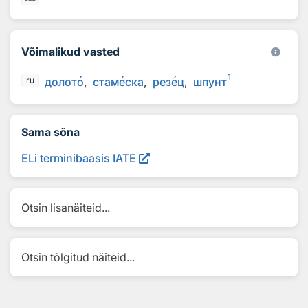
Võimalikud vasted
1
долот
о
стам
е
ска
рез
е
ц
шпунт
ru
Sama sõna
ELi terminibaasis IATE
Otsin lisanäiteid...
Otsin tõlgitud näiteid...