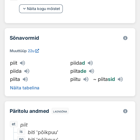
keyboard_arrow_down
Näita kogu mõistet
Sõnavormid
Muuttüüp
22u
piit
piida
d
piida
piita
de
piita
piitu
~
piita
sid
Näita tabelina
Päritolu andmed
laensõna
piit
et
biti
'põikpuu'
is
biti
'põikpuu'
no