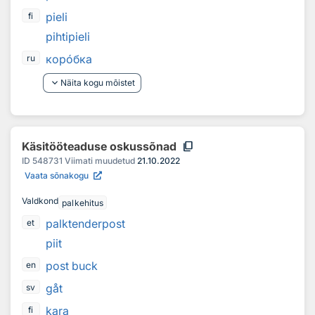
pieli
fi
pihtipieli
кор
о
бка
ru
keyboard_arrow_down
Näita kogu mõistet
content_copy
Käsitööteaduse oskussõnad
ID
548731
Viimati muudetud
21.10.2022
Vaata sõnakogu
Valdkond
palkehitus
palktenderpost
et
piit
post buck
en
gåt
sv
kara
fi