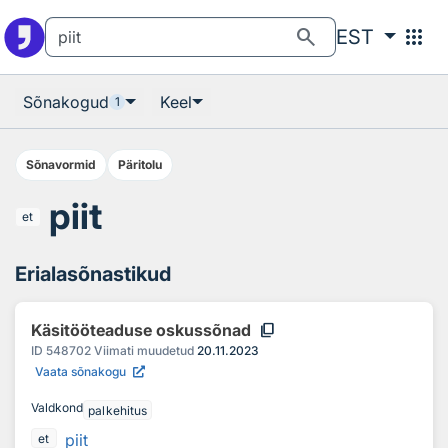
Otsingu juurde
Põhisisu juurde
search
apps
EST
Sõnakogud
Keel
1
Sõnavormid
Päritolu
piit
et
Erialasõnastikud
content_copy
Käsitööteaduse oskussõnad
ID
548702
Viimati muudetud
20.11.2023
Vaata sõnakogu
Valdkond
palkehitus
piit
et