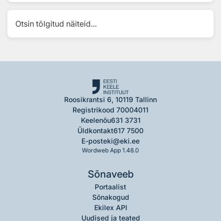
Otsin tõlgitud näiteid...
Roosikrantsi 6, 10119 Tallinn
Registrikood 70004011
Keelenõu
631 3731
Üldkontakt
617 7500
E-post
eki@eki.ee
Wordweb App 1.48.0
Sõnaveeb
Portaalist
Sõnakogud
Ekilex API
Uudised ja teated