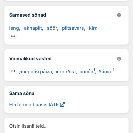
Sarnased sõnad
leng
aknapiit
sõõr
piitsavars
kirn
Võimalikud vasted
1
1
дверн
а
я р
а
ма
кор
о
бка
кос
я
к
б
а
нка
ru
Sama sõna
ELi terminibaasis IATE
Otsin lisanäiteid...