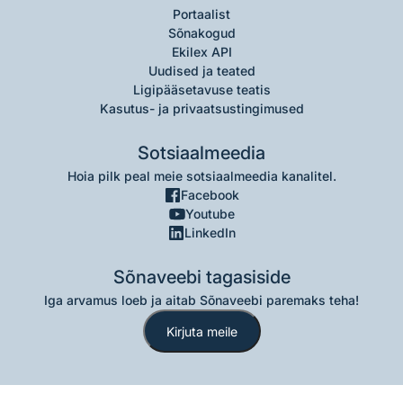
Portaalist
Sõnakogud
Ekilex API
Uudised ja teated
Ligipääsetavuse teatis
Kasutus- ja privaatsustingimused
Sotsiaalmeedia
Hoia pilk peal meie sotsiaalmeedia kanalitel.
Facebook
Youtube
LinkedIn
Sõnaveebi tagasiside
Iga arvamus loeb ja aitab Sõnaveebi paremaks teha!
Kirjuta meile