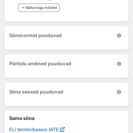
keyboard_arrow_down
Näita kogu mõistet
Sõnavormid puuduvad
Päritolu andmed puuduvad
Sõna seosed puuduvad
Sama sõna
ELi terminibaasis IATE