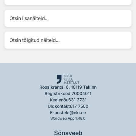
Otsin lisanäiteid...
Otsin tõlgitud näiteid...
Roosikrantsi 6, 10119 Tallinn
Registrikood 70004011
Keelenõu
631 3731
Üldkontakt
617 7500
E-post
eki@eki.ee
Wordweb App 1.48.0
Sõnaveeb