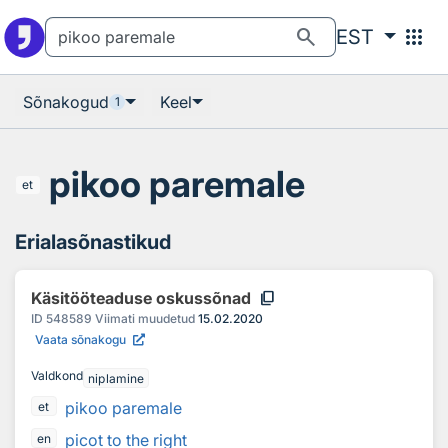
Otsingu juurde
Põhisisu juurde
search
apps
EST
Sõnakogud
Keel
1
pikoo paremale
et
Erialasõnastikud
content_copy
Käsitööteaduse oskussõnad
ID
548589
Viimati muudetud
15.02.2020
Vaata sõnakogu
Valdkond
niplamine
pikoo paremale
et
picot to the right
en