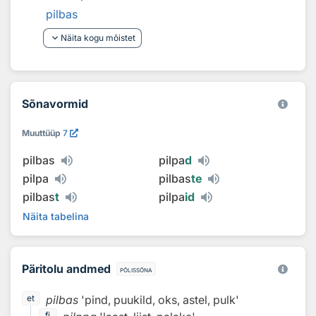
pilbas
keyboard_arrow_down
Näita kogu mõistet
Sõnavormid
Muuttüüp
7
pilbas
pilpa
d
pilpa
pilbas
te
pilbas
t
pilpa
id
Näita tabelina
Päritolu andmed
põlissõna
pilbas
'pind, puukild, oks, astel, pulk'
et
fi