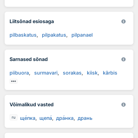
Liitsõnad esiosaga
pilbaskatus
pilpakatus
pilpanael
Sarnased sõnad
piibuora
surmavari
sorakas
kiisk
kärbis
Võimalikud vasted
щ
е
пка
щеп
а
др
а
нка
дрань
ru