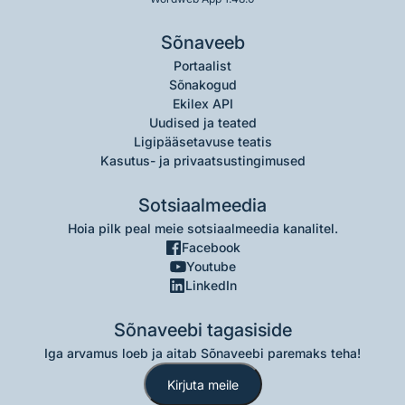
Sõnaveeb
Portaalist
Sõnakogud
Ekilex API
Uudised ja teated
Ligipääsetavuse teatis
Kasutus- ja privaatsustingimused
Sotsiaalmeedia
Hoia pilk peal meie sotsiaalmeedia kanalitel.
Facebook
Youtube
LinkedIn
Sõnaveebi tagasiside
Iga arvamus loeb ja aitab Sõnaveebi paremaks teha!
Kirjuta meile