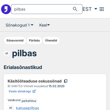
Otsingu juurde
Põhisisu juurde
search
apps
EST
Sõnakogud
Keel
1
Sõnavormid
Päritolu
Ühendid
pilbas
et
Erialasõnastikud
content_copy
Käsitööteaduse oskussõnad
ID
548733
Viimati muudetud
15.02.2020
Vaata sõnakogu
Valdkond
palkehitus
katusepilbas
et