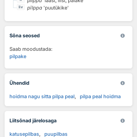
pilppa
'laast, liist, palake'
pīlppa
'puutükike'
liv
Sõna seosed
Saab moodustada:
pilpake
Ühendid
hoidma nagu sitta pilpa peal
pilpa peal hoidma
Liitsõnad järelosaga
katusepilbas
puupilbas