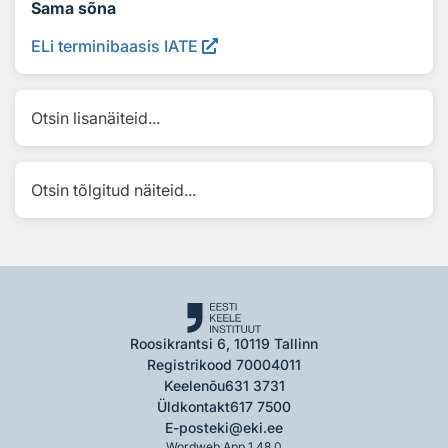
Sama sõna
ELi terminibaasis IATE
Otsin lisanäiteid...
Otsin tõlgitud näiteid...
Roosikrantsi 6, 10119 Tallinn
Registrikood 70004011
Keelenõu
631 3731
Üldkontakt
617 7500
E-post
eki@eki.ee
Wordweb App 1.48.0