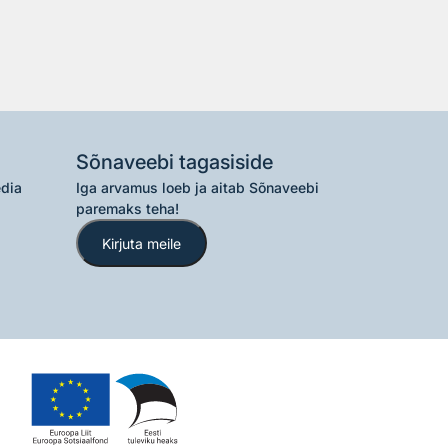
Sõnaveebi tagasiside
edia
Iga arvamus loeb ja aitab Sõnaveebi
paremaks teha!
Kirjuta meile