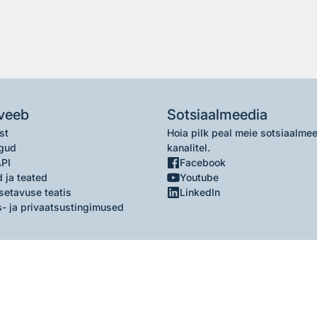
veeb
Sotsiaalmeedia
st
Hoia pilk peal meie sotsiaalme
gud
kanalitel.
API
Facebook
 ja teated
Youtube
setavuse teatis
LinkedIn
- ja privaatsustingimused