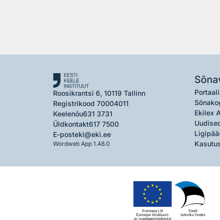
Sõna
Portaali
Roosikrantsi 6, 10119 Tallinn
Sõnako
Registrikood 70004011
Ekilex 
Keelenõu
631 3731
Uudised
Üldkontakt
617 7500
Ligipää
E-post
eki@eki.ee
Kasutus
Wordweb App 1.48.0