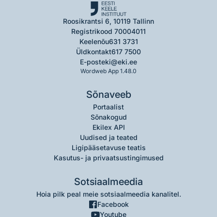
Roosikrantsi 6, 10119 Tallinn
Registrikood 70004011
Keelenõu
631 3731
Üldkontakt
617 7500
E-post
eki@eki.ee
Wordweb App 1.48.0
Sõnaveeb
Portaalist
Sõnakogud
Ekilex API
Uudised ja teated
Ligipääsetavuse teatis
Kasutus- ja privaatsustingimused
Sotsiaalmeedia
Hoia pilk peal meie sotsiaalmeedia kanalitel.
Facebook
Youtube