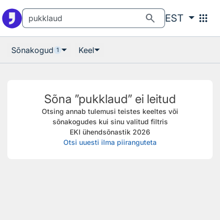
Otsingu juurde
Põhisisu juurde
search
apps
EST
Sõnakogud
Keel
1
Sõna ”pukklaud” ei leitud
Otsing annab tulemusi teistes keeltes või
sõnakogudes kui sinu valitud filtris
EKI ühendsõnastik 2026
Otsi uuesti ilma piiranguteta