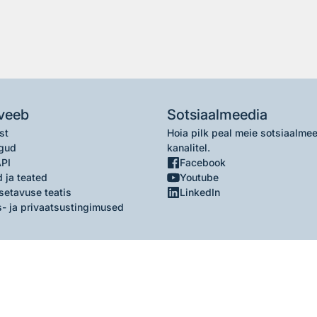
veeb
Sotsiaalmeedia
st
Hoia pilk peal meie sotsiaalme
gud
kanalitel.
API
Facebook
 ja teated
Youtube
setavuse teatis
LinkedIn
- ja privaatsustingimused