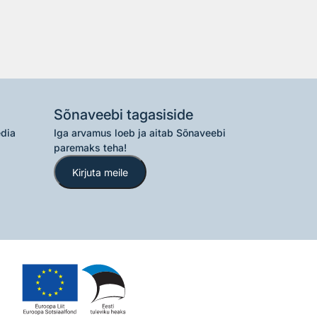
Sõnaveebi tagasiside
edia
Iga arvamus loeb ja aitab Sõnaveebi
paremaks teha!
Kirjuta meile