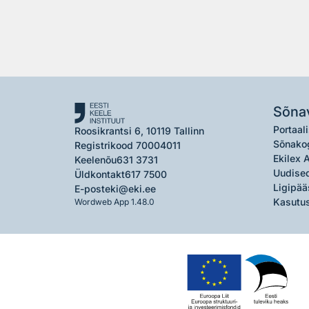
Sõna
Portaali
Roosikrantsi 6, 10119 Tallinn
Sõnako
Registrikood 70004011
Ekilex 
Keelenõu
631 3731
Uudised
Üldkontakt
617 7500
Ligipää
E-post
eki@eki.ee
Kasutus
Wordweb App 1.48.0