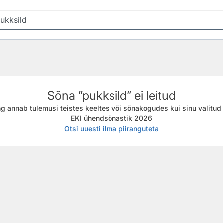
Sõna ”pukksild” ei leitud
g annab tulemusi teistes keeltes või sõnakogudes kui sinu valitud f
EKI ühendsõnastik 2026
Otsi uuesti ilma piiranguteta