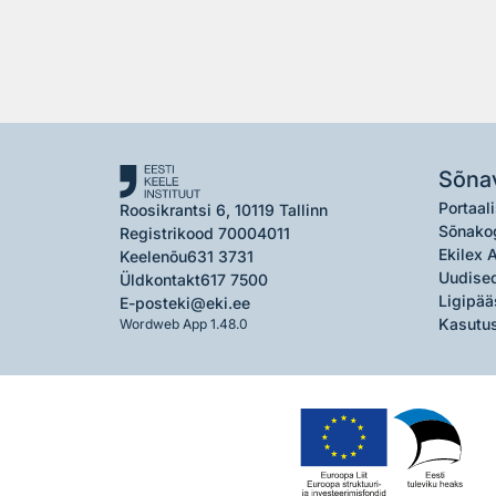
Sõna
Portaali
Roosikrantsi 6, 10119 Tallinn
Sõnako
Registrikood 70004011
Ekilex 
Keelenõu
631 3731
Uudised
Üldkontakt
617 7500
Ligipää
E-post
eki@eki.ee
Kasutus
Wordweb App 1.48.0