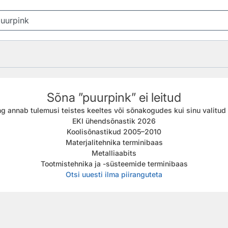
Sõna ”puurpink” ei leitud
g annab tulemusi teistes keeltes või sõnakogudes kui sinu valitud f
EKI ühendsõnastik 2026
Koolisõnastikud 2005–2010
Materjalitehnika terminibaas
Metalliaabits
Tootmistehnika ja -süsteemide terminibaas
Otsi uuesti ilma piiranguteta