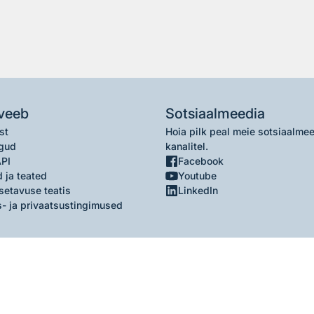
veeb
Sotsiaalmeedia
st
Hoia pilk peal meie sotsiaalme
gud
kanalitel.
API
Facebook
 ja teated
Youtube
setavuse teatis
LinkedIn
- ja privaatsustingimused