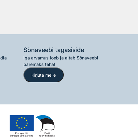
Sõnaveebi tagasiside
edia
Iga arvamus loeb ja aitab Sõnaveebi
paremaks teha!
Kirjuta meile