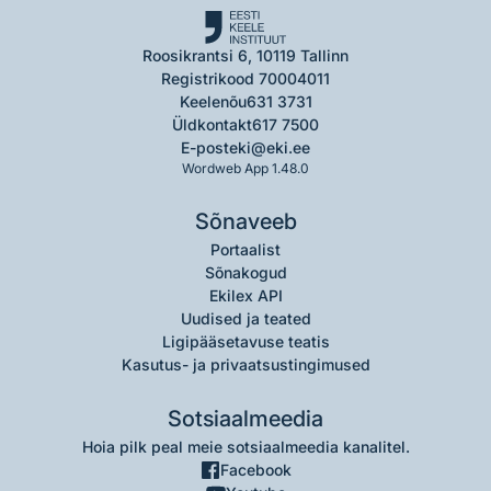
Roosikrantsi 6, 10119 Tallinn
Registrikood 70004011
Keelenõu
631 3731
Üldkontakt
617 7500
E-post
eki@eki.ee
Wordweb App 1.48.0
Sõnaveeb
Portaalist
Sõnakogud
Ekilex API
Uudised ja teated
Ligipääsetavuse teatis
Kasutus- ja privaatsustingimused
Sotsiaalmeedia
Hoia pilk peal meie sotsiaalmeedia kanalitel.
Facebook