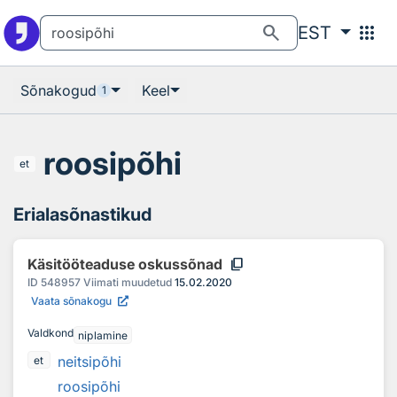
Otsingu juurde
Põhisisu juurde
search
apps
EST
Sõnakogud
Keel
1
roosipõhi
et
Erialasõnastikud
content_copy
Käsitööteaduse oskussõnad
ID
548957
Viimati muudetud
15.02.2020
Vaata sõnakogu
Valdkond
niplamine
neitsipõhi
et
roosipõhi