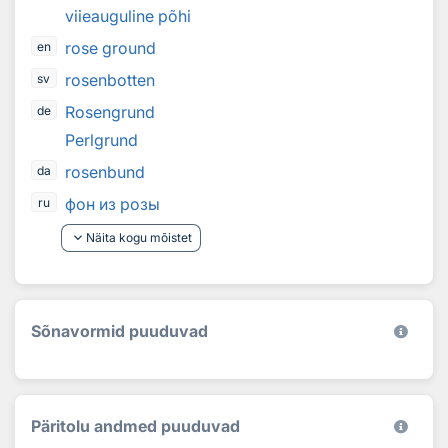
viieauguline põhi
rose ground
en
rosenbotten
sv
Rosengrund
de
Perlgrund
rosenbund
da
фон из розы
ru
keyboard_arrow_down
Näita kogu mõistet
Sõnavormid puuduvad
Päritolu andmed puuduvad