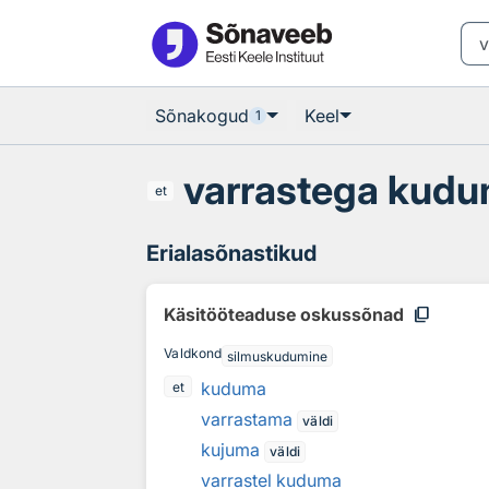
Otsingu juurde
Põhisisu juurde
Sõnakogud
Keel
1
varrastega kud
et
Erialasõnastikud
content_copy
Käsitööteaduse oskussõnad
Valdkond
silmuskudumine
kuduma
et
varrastama
väldi
kujuma
väldi
varrastel kuduma