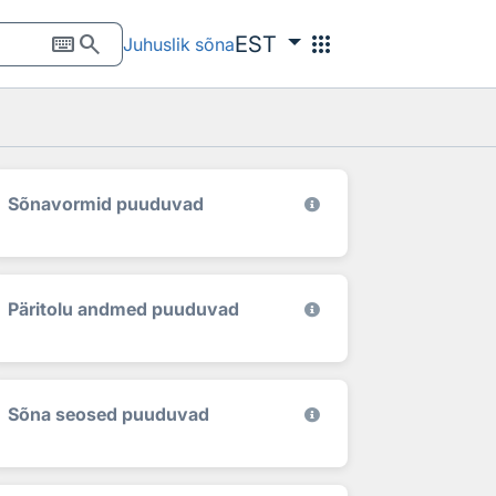
keyboard
search
apps
EST
Juhuslik sõna
Sõnavormid puuduvad
Päritolu andmed puuduvad
Sõna seosed puuduvad