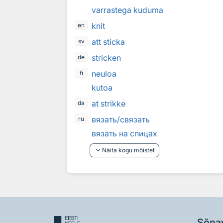
varrastega kuduma
knit
en
att sticka
sv
stricken
de
neuloa
fi
kutoa
at strikke
da
вязать/связать
ru
вязать на спицах
keyboard_arrow_down
Näita kogu mõistet
Sõna