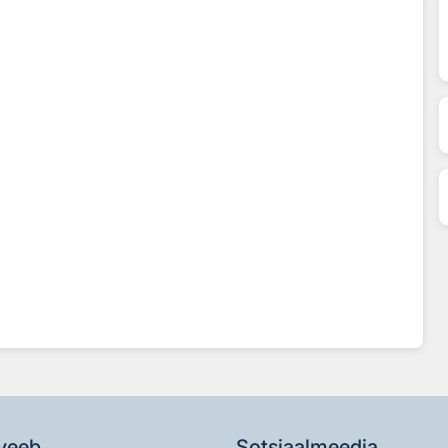
veeb
Sotsiaalmeedia