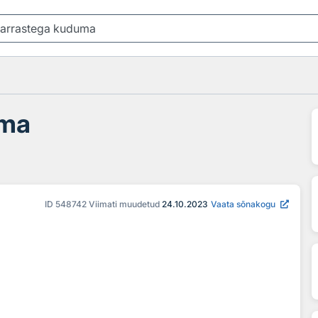
uma
ID
548742
Viimati muudetud
24.10.2023
Vaata sõnakogu