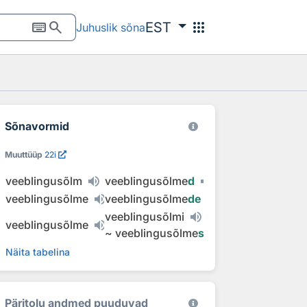
keyboard
search
apps
EST
Juhuslik sõna
Sõnavormid
Muuttüüp
22i
veeblingusõlm
veeblingusõlme
d
veeblingusõlme
veeblingusõlme
de
veeblingusõlmi
veeblingusõlme
~
veeblingusõlme
sid
Näita tabelina
Päritolu andmed puuduvad