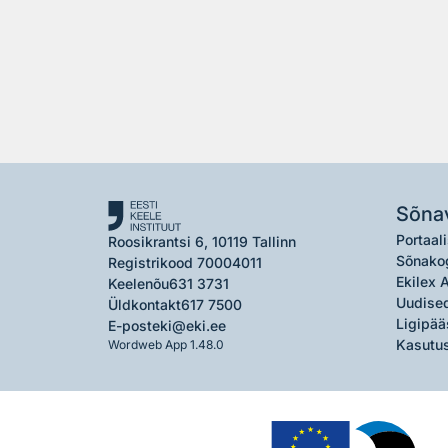
Sõna
Portaali
Roosikrantsi 6, 10119 Tallinn
Sõnako
Registrikood 70004011
Ekilex 
Keelenõu
631 3731
Uudised
Üldkontakt
617 7500
Ligipää
E-post
eki@eki.ee
Kasutus
Wordweb App 1.48.0