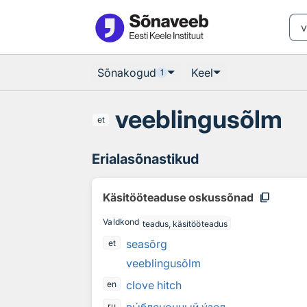
Otsingu juurde
Põhisisu juurde
Sõnakogud
Keel
1
veeblingusõlm
et
Erialasõnastikud
content_copy
Käsitööteaduse oskussõnad
Valdkond
teadus, käsitööteadus
seasõrg
et
veeblingusõlm
clove hitch
en
ru