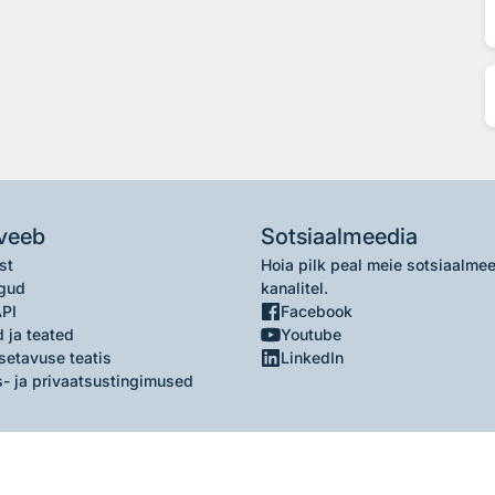
veeb
Sotsiaalmeedia
st
Hoia pilk peal meie sotsiaalme
gud
kanalitel.
API
Facebook
 ja teated
Youtube
setavuse teatis
LinkedIn
- ja privaatsustingimused