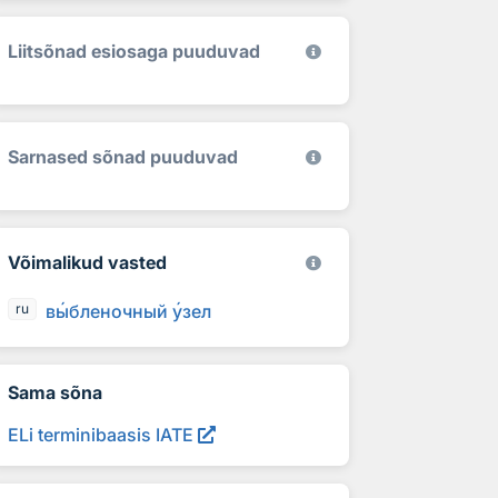
Liitsõnad esiosaga puuduvad
Sarnased sõnad puuduvad
Võimalikud vasted
в
ы
бленочный
у
зел
ru
Sama sõna
ELi terminibaasis IATE