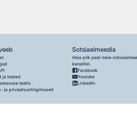
veeb
Sotsiaalmeedia
st
Hoia pilk peal meie sotsiaalme
gud
kanalitel.
API
Facebook
 ja teated
Youtube
setavuse teatis
LinkedIn
- ja privaatsustingimused