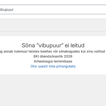
Sõna ”vibupuur” ei leitud
g annab tulemusi teistes keeltes või sõnakogudes kui sinu valitud f
EKI ühendsõnastik 2026
Arheoloogia terminibaas
Otsi uuesti ilma piiranguteta