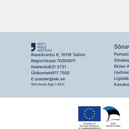
Sõna
Portaali
Roosikrantsi 6, 10119 Tallinn
Sõnako
Registrikood 70004011
Ekilex 
Keelenõu
631 3731
Uudised
Üldkontakt
617 7500
Ligipää
E-post
eki@eki.ee
Kasutus
Wordweb App 1.48.0