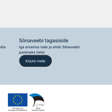
Sõnaveebi tagasiside
edia
Iga arvamus loeb ja aitab Sõnaveebi
paremaks teha!
Kirjuta meile