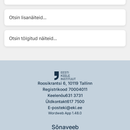
Otsin lisanäiteid...
Otsin tõlgitud näiteid...
Roosikrantsi 6, 10119 Tallinn
Registrikood 70004011
Keelenõu
631 3731
Üldkontakt
617 7500
E-post
eki@eki.ee
Wordweb App 1.48.0
Sõnaveeb