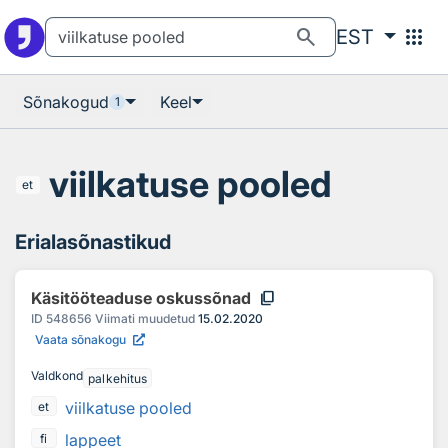
Otsingu juurde
Põhisisu juurde
search
apps
EST
Sõnakogud
Keel
1
viilkatuse pooled
et
Erialasõnastikud
content_copy
Käsitööteaduse oskussõnad
ID
548656
Viimati muudetud
15.02.2020
Vaata sõnakogu
Valdkond
palkehitus
viilkatuse pooled
et
lappeet
fi