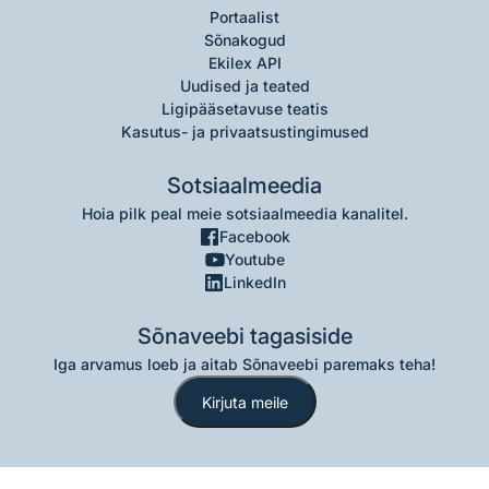
Portaalist
Sõnakogud
Ekilex API
Uudised ja teated
Ligipääsetavuse teatis
Kasutus- ja privaatsustingimused
Sotsiaalmeedia
Hoia pilk peal meie sotsiaalmeedia kanalitel.
Facebook
Youtube
LinkedIn
Sõnaveebi tagasiside
Iga arvamus loeb ja aitab Sõnaveebi paremaks teha!
Kirjuta meile