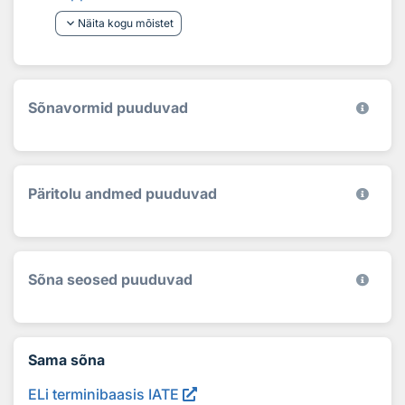
keyboard_arrow_down
Näita kogu mõistet
Sõnavormid puuduvad
Päritolu andmed puuduvad
Sõna seosed puuduvad
Sama sõna
ELi terminibaasis IATE