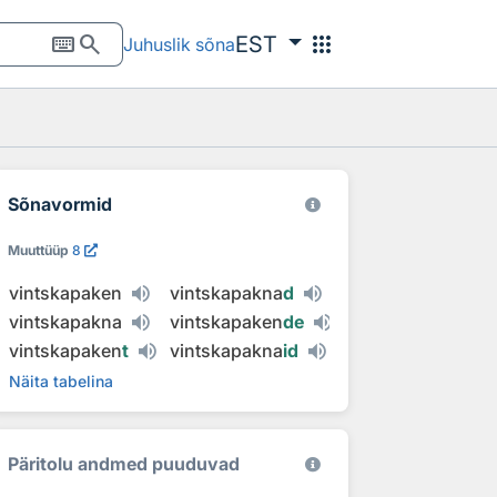
keyboard
search
apps
EST
Juhuslik sõna
Sõnavormid
Muuttüüp
8
vintskapaken
vintskapakna
d
vintskapakna
vintskapaken
de
vintskapaken
t
vintskapakna
id
Näita tabelina
Päritolu andmed puuduvad