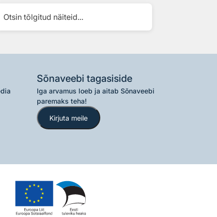
Otsin tõlgitud näiteid...
Sõnaveebi tagasiside
edia
Iga arvamus loeb ja aitab Sõnaveebi
paremaks teha!
Kirjuta meile