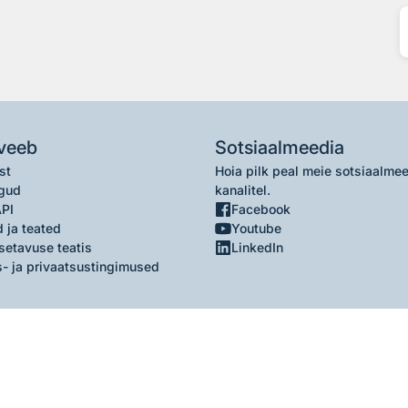
veeb
Sotsiaalmeedia
st
Hoia pilk peal meie sotsiaalme
gud
kanalitel.
API
Facebook
 ja teated
Youtube
setavuse teatis
LinkedIn
- ja privaatsustingimused