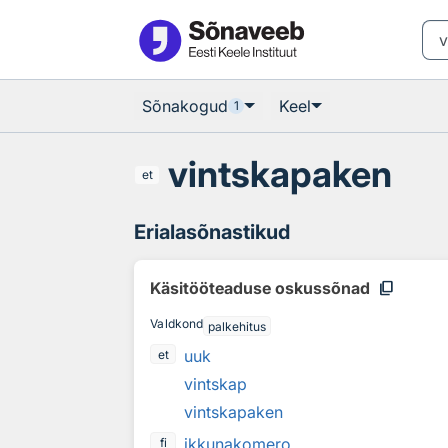
Otsingu juurde
Põhisisu juurde
Sõnakogud
Keel
1
vintskapaken
et
Erialasõnastikud
content_copy
Käsitööteaduse oskussõnad
Valdkond
palkehitus
uuk
et
vintskap
vintskapaken
ikkunakomero
fi