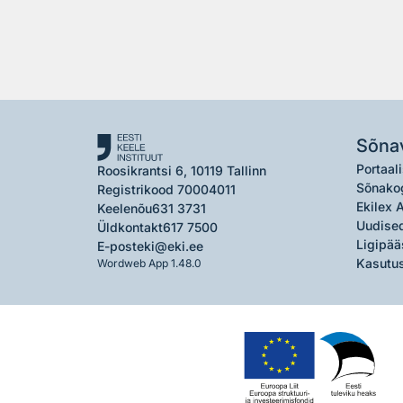
Sõna
Portaali
Roosikrantsi 6, 10119 Tallinn
Sõnako
Registrikood 70004011
Ekilex 
Keelenõu
631 3731
Uudised
Üldkontakt
617 7500
Ligipää
E-post
eki@eki.ee
Kasutus
Wordweb App 1.48.0