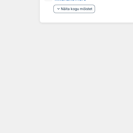
keyboard_arrow_down
Näita kogu mõistet