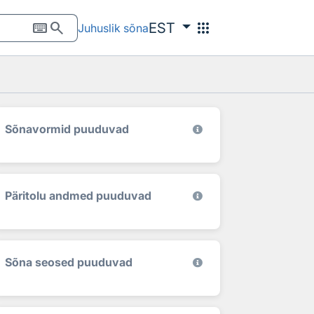
keyboard
search
apps
EST
Juhuslik sõna
Sõnavormid puuduvad
Päritolu andmed puuduvad
Sõna seosed puuduvad