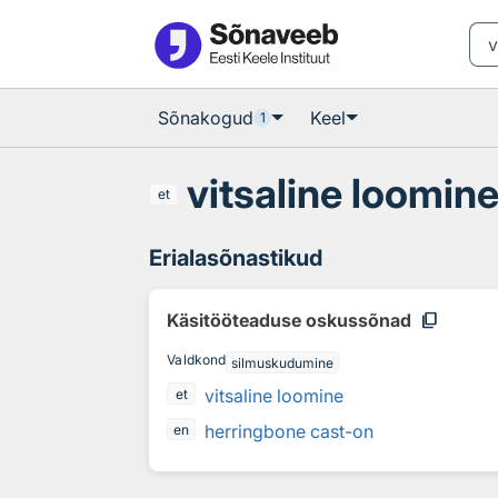
Otsingu juurde
Põhisisu juurde
Sõnakogud
Keel
1
vitsaline loomin
et
Erialasõnastikud
content_copy
Käsitööteaduse oskussõnad
Valdkond
silmuskudumine
vitsaline loomine
et
herringbone cast-on
en