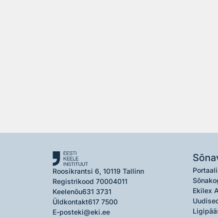
Sõna
Portaali
Roosikrantsi 6, 10119 Tallinn
Sõnako
Registrikood 70004011
Ekilex 
Keelenõu
631 3731
Uudised
Üldkontakt
617 7500
Ligipää
E-post
eki@eki.ee