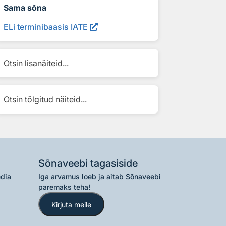
Sama sõna
ELi terminibaasis IATE
Otsin lisanäiteid...
Otsin tõlgitud näiteid...
Sõnaveebi tagasiside
edia
Iga arvamus loeb ja aitab Sõnaveebi
paremaks teha!
Kirjuta meile