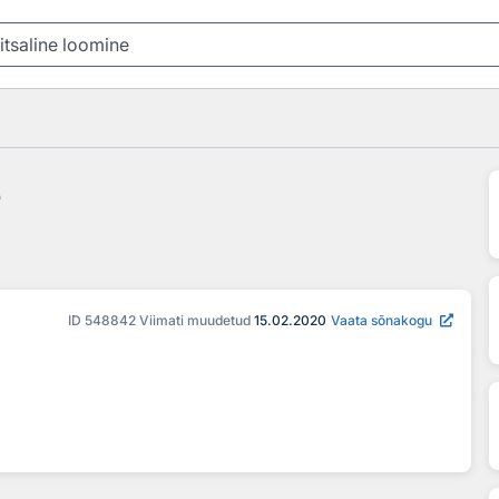
e
ID
548842
Viimati muudetud
15.02.2020
Vaata sõnakogu