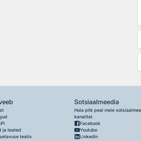
veeb
Sotsiaalmeedia
st
Hoia pilk peal meie sotsiaalme
gud
kanalitel.
API
Facebook
 ja teated
Youtube
setavuse teatis
LinkedIn