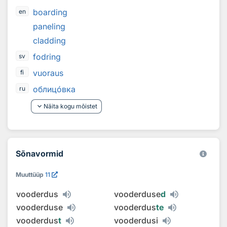
boarding
en
paneling
cladding
fodring
sv
vuoraus
fi
облиц
о
вка
ru
keyboard_arrow_down
Näita kogu mõistet
Sõnavormid
Muuttüüp
11
vooderdus
vooderduse
d
vooderduse
vooderdus
te
vooderdus
t
vooderdusi