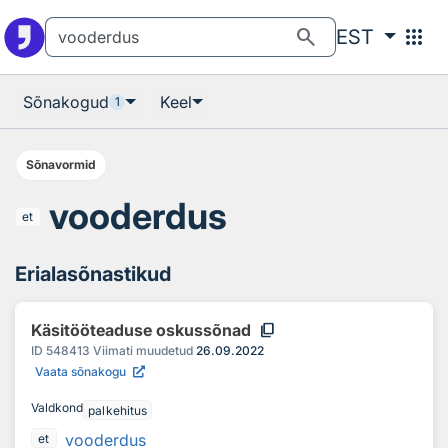
Otsingu juurde
Põhisisu juurde
search
apps
EST
Sõnakogud
Keel
1
Sõnavormid
vooderdus
et
Erialasõnastikud
content_copy
Käsitööteaduse oskussõnad
ID
548413
Viimati muudetud
26.09.2022
Vaata sõnakogu
Valdkond
palkehitus
vooderdus
et