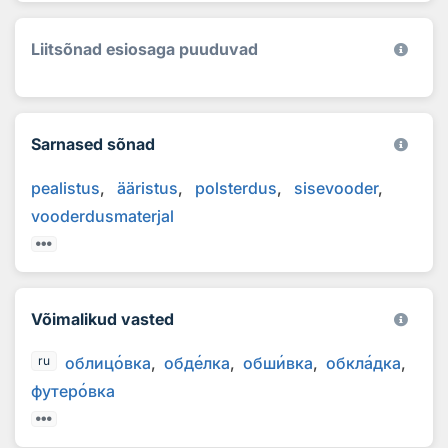
Liitsõnad esiosaga puuduvad
Sarnased sõnad
pealistus
ääristus
polsterdus
sisevooder
vooderdusmaterjal
Võimalikud vasted
облиц
о
вка
обд
е
лка
обш
и
вка
обкл
а
дка
ru
футер
о
вка