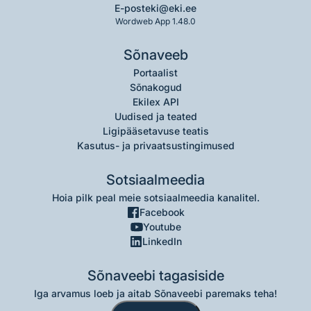
E-post
eki@eki.ee
Wordweb App 1.48.0
Sõnaveeb
Portaalist
Sõnakogud
Ekilex API
Uudised ja teated
Ligipääsetavuse teatis
Kasutus- ja privaatsustingimused
Sotsiaalmeedia
Hoia pilk peal meie sotsiaalmeedia kanalitel.
Facebook
Youtube
LinkedIn
Sõnaveebi tagasiside
Iga arvamus loeb ja aitab Sõnaveebi paremaks teha!