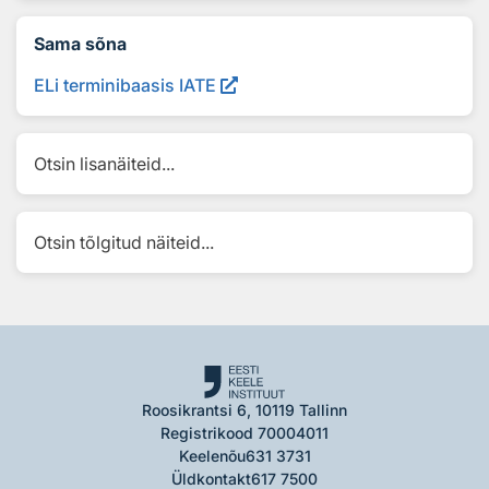
Sama sõna
ELi terminibaasis IATE
Otsin lisanäiteid...
Otsin tõlgitud näiteid...
Roosikrantsi 6, 10119 Tallinn
Registrikood 70004011
Keelenõu
631 3731
Üldkontakt
617 7500