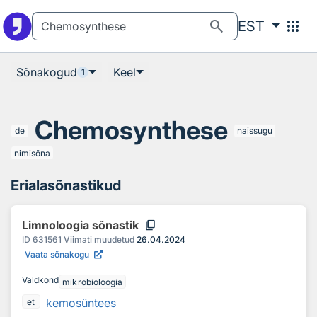
Otsingu juurde
Põhisisu juurde
search
apps
EST
Sõnakogud
Keel
1
Chemosynthese
de
naissugu
nimisõna
Erialasõnastikud
content_copy
Limnoloogia sõnastik
ID
631561
Viimati muudetud
26.04.2024
Vaata sõnakogu
Valdkond
mikrobioloogia
kemosüntees
et