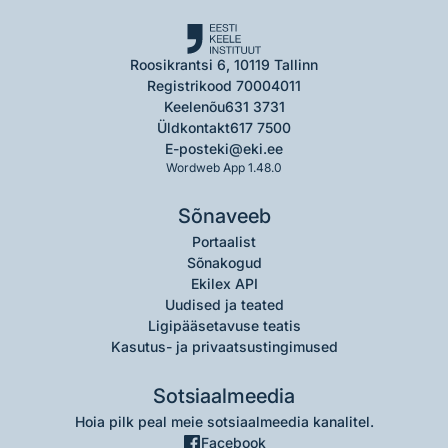
Roosikrantsi 6, 10119 Tallinn
Registrikood 70004011
Keelenõu
631 3731
Üldkontakt
617 7500
E-post
eki@eki.ee
Wordweb App 1.48.0
Sõnaveeb
Portaalist
Sõnakogud
Ekilex API
Uudised ja teated
Ligipääsetavuse teatis
Kasutus- ja privaatsustingimused
Sotsiaalmeedia
Hoia pilk peal meie sotsiaalmeedia kanalitel.
Facebook