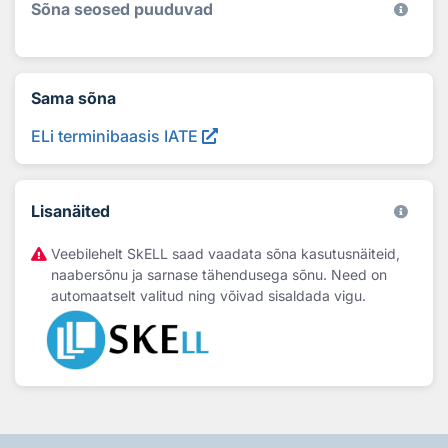
Sõna seosed puuduvad
Sama sõna
ELi terminibaasis IATE
Lisanäited
Veebilehelt SkELL saad vaadata sõna kasutusnäiteid,
naabersõnu ja sarnase tähendusega sõnu. Need on
automaatselt valitud ning võivad sisaldada vigu.