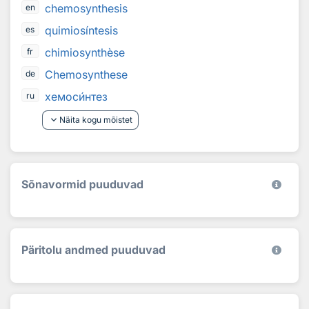
chemosynthesis
en
quimiosíntesis
es
chimiosynthèse
fr
Chemosynthese
de
хемос
и
нтез
ru
keyboard_arrow_down
Näita kogu mõistet
Sõnavormid puuduvad
Päritolu andmed puuduvad