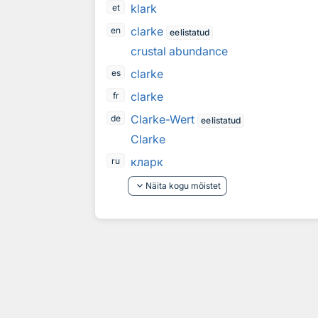
klark
et
clarke
en
eelistatud
crustal abundance
clarke
es
clarke
fr
Clarke-Wert
de
eelistatud
Clarke
кларк
ru
keyboard_arrow_down
Näita kogu mõistet