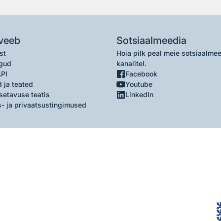
veeb
Sotsiaalmeedia
st
Hoia pilk peal meie sotsiaalme
gud
kanalitel.
API
Facebook
 ja teated
Youtube
setavuse teatis
LinkedIn
- ja privaatsustingimused