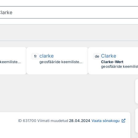
clarke
Clarke
fr
de
geosfääride keemiliste elementide keskmist sisaldust iseloomustav arv - massi- või aatomiprotsent, expression de la teneur moyenne d'un élément dans l'écorce terrestre, the average abundance of an element in the crust of the Earth
geosfääride keemiliste elementide keskmist sisaldust iseloomustav arv - massi- või aatomiprotsent, expression de la teneur moyenne d'un élément dans l'écorce terrestre, the average abundance of an element in the crust of the Earth
Clarke-Wert
ID
631700
Viimati muudetud
28.04.2024
Vaata sõnakogu