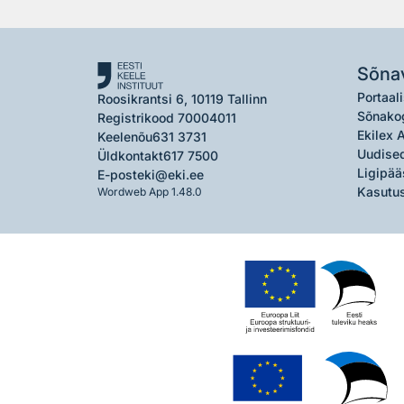
Sõna
Portaali
Roosikrantsi 6, 10119 Tallinn
Sõnako
Registrikood 70004011
Ekilex 
Keelenõu
631 3731
Uudised
Üldkontakt
617 7500
Ligipää
E-post
eki@eki.ee
Kasutus
Wordweb App 1.48.0