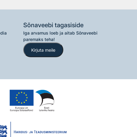
Sõnaveebi tagasiside
edia
Iga arvamus loeb ja aitab Sõnaveebi
paremaks teha!
Kirjuta meile