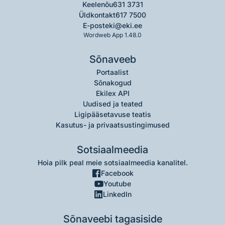
Keelenõu
631 3731
Üldkontakt
617 7500
E-post
eki@eki.ee
Wordweb App 1.48.0
Sõnaveeb
Portaalist
Sõnakogud
Ekilex API
Uudised ja teated
Ligipääsetavuse teatis
Kasutus- ja privaatsustingimused
Sotsiaalmeedia
Hoia pilk peal meie sotsiaalmeedia kanalitel.
Facebook
Youtube
LinkedIn
Sõnaveebi tagasiside