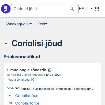
Otsingu juurde
Põhisisu juurde
search
apps
EST
Sõnakogud
Keel
1
Coriolisi jõud
et
Erialasõnastikud
content_copy
Limnoloogia sõnastik
ID
458451
Viimati muudetud
19.03.2024
Vaata sõnakogu
Valdkond
füüsika
fluid mechanics
limnoloogia
oceanography
Coriolisi jõud
et
Coriolis force
en