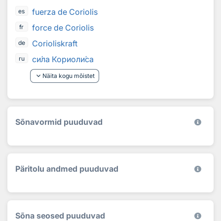
fuerza de Coriolis
es
force de Coriolis
fr
Corioliskraft
de
си́ла Кориоли́са
ru
keyboard_arrow_down
Näita kogu mõistet
Sõnavormid puuduvad
Päritolu andmed puuduvad
Sõna seosed puuduvad