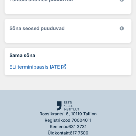
Sõna seosed puuduvad
Sama sõna
ELi terminibaasis IATE
Roosikrantsi 6, 10119 Tallinn
Registrikood 70004011
Keelenõu
631 3731
Üldkontakt
617 7500