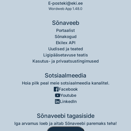
E-post
eki@eki.ee
Wordweb App 1.48.0
Sõnaveeb
Portaalist
Sõnakogud
Ekilex API
Uudised ja teated
Ligipääsetavuse teatis
Kasutus- ja privaatsustingimused
Sotsiaalmeedia
Hoia pilk peal meie sotsiaalmeedia kanalitel.
Facebook
Youtube
LinkedIn
Sõnaveebi tagasiside
Iga arvamus loeb ja aitab Sõnaveebi paremaks teha!