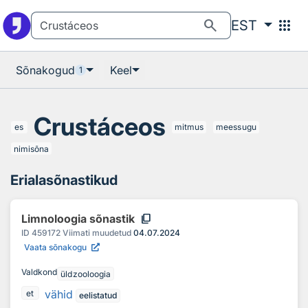
Otsingu juurde
Põhisisu juurde
search
apps
EST
Sõnakogud
Keel
1
Crustáceos
es
mitmus
meessugu
nimisõna
Erialasõnastikud
content_copy
Limnoloogia sõnastik
ID
459172
Viimati muudetud
04.07.2024
Vaata sõnakogu
Valdkond
üldzooloogia
vähid
et
eelistatud