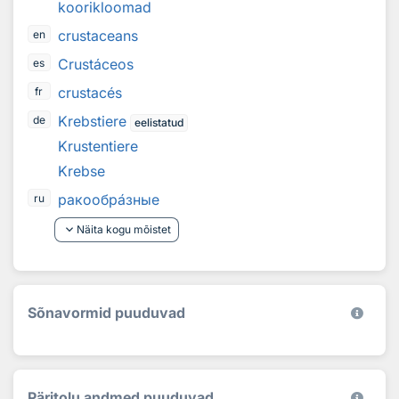
koorikloomad
crustaceans
en
Crustáceos
es
crustacés
fr
Krebstiere
de
eelistatud
Krustentiere
Krebse
ракообр
а
зные
ru
keyboard_arrow_down
Näita kogu mõistet
Sõnavormid puuduvad
Päritolu andmed puuduvad