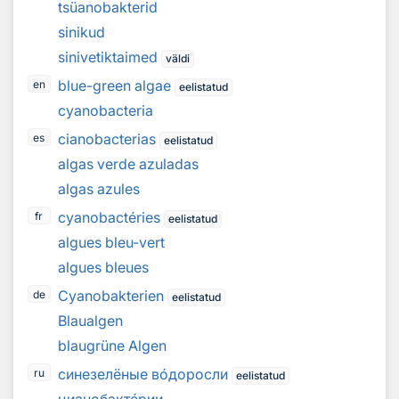
tsüanobakterid
sinikud
sinivetiktaimed
väldi
blue-green algae
en
eelistatud
cyanobacteria
cianobacterias
es
eelistatud
algas verde azuladas
algas azules
cyanobactéries
fr
eelistatud
algues bleu-vert
algues bleues
Cyanobakterien
de
eelistatud
Blaualgen
blaugrüne Algen
синезелёные в
о
доросли
ru
eelistatud