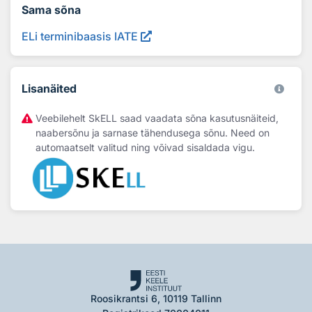
Sama sõna
ELi terminibaasis IATE
Lisanäited
Veebilehelt SkELL saad vaadata sõna kasutusnäiteid,
naabersõnu ja sarnase tähendusega sõnu. Need on
automaatselt valitud ning võivad sisaldada vigu.
Roosikrantsi 6, 10119 Tallinn