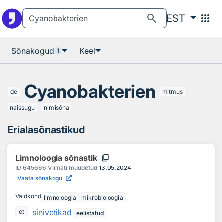
Otsingu juurde
Põhisisu juurde
search
apps
EST
Sõnakogud
Keel
1
Cyanobakterien
de
mitmus
naissugu
nimisõna
Erialasõnastikud
content_copy
Limnoloogia sõnastik
ID
645666
Viimati muudetud
13.05.2024
Vaata sõnakogu
Valdkond
limnoloogia
mikrobioloogia
sinivetikad
et
eelistatud