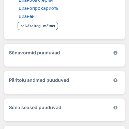
цианобакт
е
рии
цианопрокариоты
циан
е
и
keyboard_arrow_down
Näita kogu mõistet
Sõnavormid puuduvad
Päritolu andmed puuduvad
Sõna seosed puuduvad