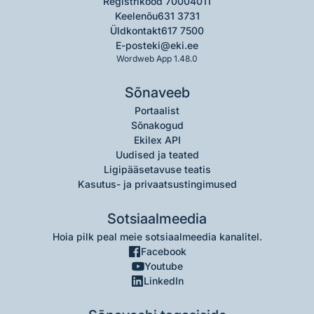
Registrikood 70004011
Keelenõu
631 3731
Üldkontakt
617 7500
E-post
eki@eki.ee
Wordweb App 1.48.0
Sõnaveeb
Portaalist
Sõnakogud
Ekilex API
Uudised ja teated
Ligipääsetavuse teatis
Kasutus- ja privaatsustingimused
Sotsiaalmeedia
Hoia pilk peal meie sotsiaalmeedia kanalitel.
Facebook
Youtube
LinkedIn