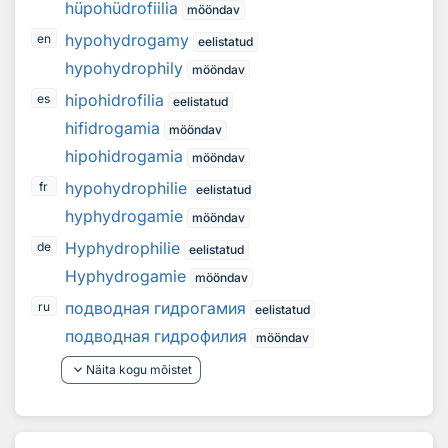
hüpohüdrofiilia
mööndav
hypohydrogamy
en
eelistatud
hypohydrophily
mööndav
hipohidrofilia
es
eelistatud
hifidrogamia
mööndav
hipohidrogamia
mööndav
hypohydrophilie
fr
eelistatud
hyphydrogamie
mööndav
Hyphydrophilie
de
eelistatud
Hyphydrogamie
mööndav
подводная гидрогамия
ru
eelistatud
подводная гидрофилия
mööndav
keyboard_arrow_down
Näita kogu mõistet