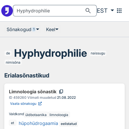
Otsingu juurde
Põhisisu juurde
search
apps
EST
Sõnakogud
Keel
1
Hyphydrophilie
de
naissugu
nimisõna
Erialasõnastikud
content_copy
Limnoloogia sõnastik
ID
459260
Viimati muudetud
21.08.2022
Vaata sõnakogu
Valdkond
üldbotaanika
limnoloogia
hüpohüdrogaamia
et
eelistatud