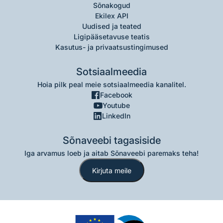
Sõnakogud
Ekilex API
Uudised ja teated
Ligipääsetavuse teatis
Kasutus- ja privaatsustingimused
Sotsiaalmeedia
Hoia pilk peal meie sotsiaalmeedia kanalitel.
Facebook
Youtube
LinkedIn
Sõnaveebi tagasiside
Iga arvamus loeb ja aitab Sõnaveebi paremaks teha!
Kirjuta meile