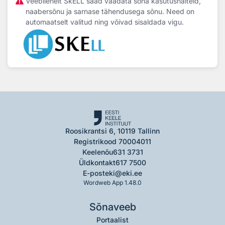
Veebilehelt SkELL saad vaadata sõna kasutusnäiteid,
naabersõnu ja sarnase tähendusega sõnu. Need on
automaatselt valitud ning võivad sisaldada vigu.
Roosikrantsi 6, 10119 Tallinn
Registrikood 70004011
Keelenõu
631 3731
Üldkontakt
617 7500
E-post
eki@eki.ee
Wordweb App 1.48.0
Sõnaveeb
Portaalist