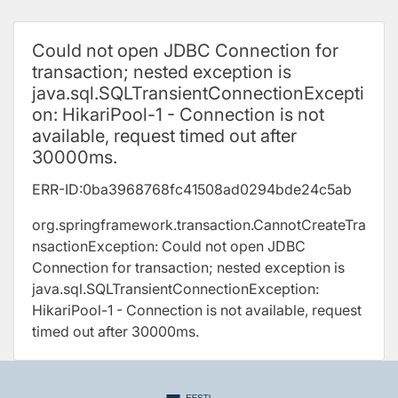
Põhisisu juurde
Could not open JDBC Connection for
transaction; nested exception is
java.sql.SQLTransientConnectionExcepti
on: HikariPool-1 - Connection is not
available, request timed out after
30000ms.
ERR-ID:0ba3968768fc41508ad0294bde24c5ab
org.springframework.transaction.CannotCreateTra
nsactionException: Could not open JDBC
Connection for transaction; nested exception is
java.sql.SQLTransientConnectionException:
HikariPool-1 - Connection is not available, request
timed out after 30000ms.