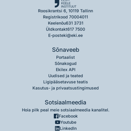
Roosikrantsi 6, 10119 Tallinn
Registrikood 70004011
Keelenõu
631 3731
Üldkontakt
617 7500
E-post
eki@eki.ee
Sõnaveeb
Portaalist
Sõnakogud
Ekilex API
Uudised ja teated
Ligipääsetavuse teatis
Kasutus- ja privaatsustingimused
Sotsiaalmeedia
Hoia pilk peal meie sotsiaalmeedia kanalitel.
Facebook
Youtube
LinkedIn