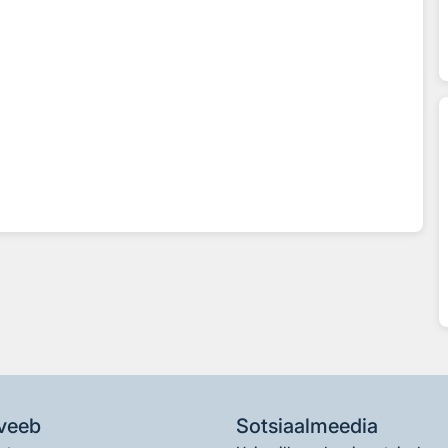
veeb
Sotsiaalmeedia