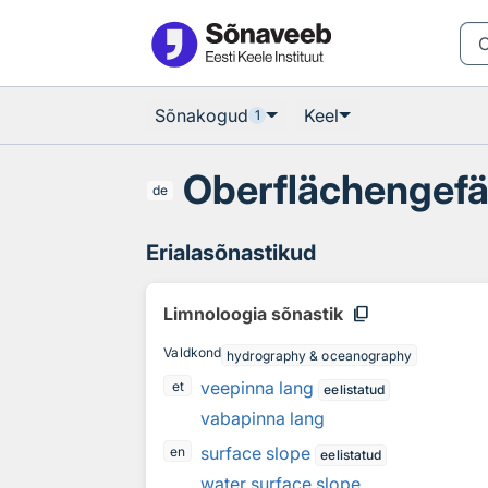
Otsingu juurde
Põhisisu juurde
Sõnakogud
Keel
1
Oberflächengefä
de
Erialasõnastikud
content_copy
Limnoloogia sõnastik
Valdkond
hydrography & oceanography
veepinna lang
et
eelistatud
vabapinna lang
surface slope
en
eelistatud
water surface slope