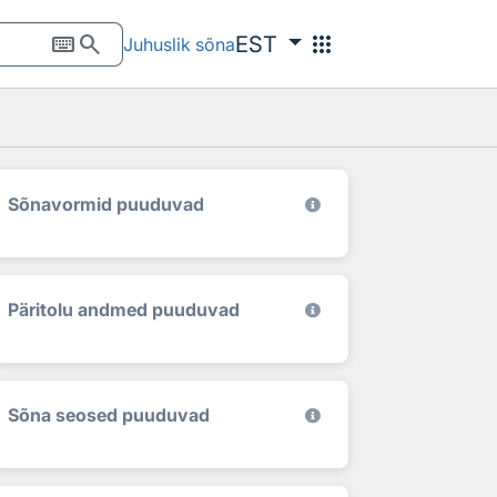
keyboard
search
apps
EST
Juhuslik sõna
Sõnavormid puuduvad
Päritolu andmed puuduvad
Sõna seosed puuduvad