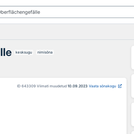
lle
kesksugu
nimisõna
ID
643309
Viimati muudetud
10.09.2023
Vaata sõnakogu