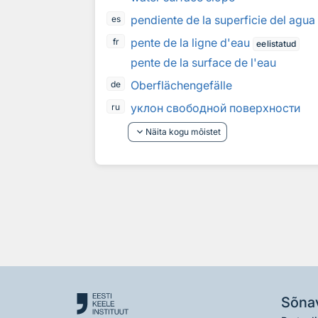
pendiente de la superficie del agua
es
pente de la ligne d'eau
fr
eelistatud
pente de la surface de l'eau
Oberflächengefälle
de
уклон свободной поверхности
ru
keyboard_arrow_down
Näita kogu mõistet
Sõna