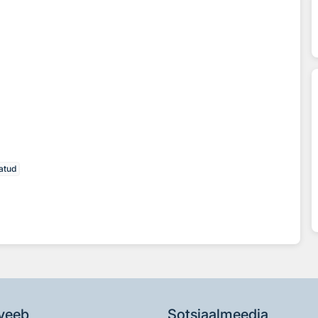
tatud
veeb
Sotsiaalmeedia