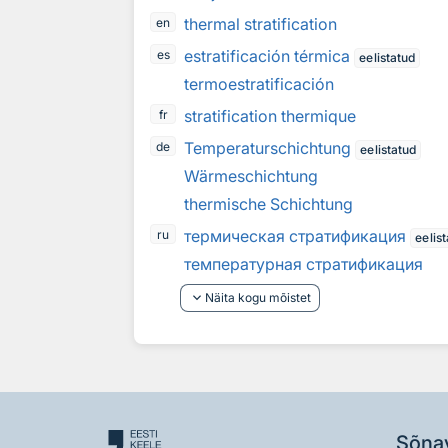
thermal stratification
en
estratificación térmica
es
eelistatud
termoestratificación
stratification thermique
fr
Temperaturschichtung
de
eelistatud
Wärmeschichtung
thermische Schichtung
термическая стратификация
ru
eelis
температурная стратификация
keyboard_arrow_down
Näita kogu mõistet
Sõna