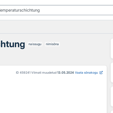
chtung
naissugu
nimisõna
ID
459241
Viimati muudetud
13.05.2024
Vaata sõnakogu