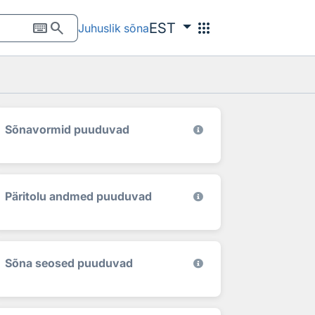
keyboard
search
apps
EST
Juhuslik sõna
Sõnavormid puuduvad
Päritolu andmed puuduvad
Sõna seosed puuduvad