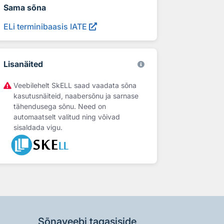
Sama sõna
ELi terminibaasis IATE
Lisanäited
Veebilehelt SkELL saad vaadata sõna
kasutusnäiteid, naabersõnu ja sarnase
tähendusega sõnu. Need on
automaatselt valitud ning võivad
sisaldada vigu.
Sõnaveebi tagasiside