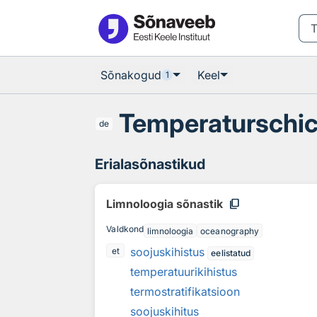
Otsingu juurde
Põhisisu juurde
Sõnakogud
Keel
1
Temperaturschi
de
Erialasõnastikud
content_copy
Limnoloogia sõnastik
Valdkond
limnoloogia
oceanography
soojuskihistus
et
eelistatud
temperatuurikihistus
termostratifikatsioon
soojuskihitus