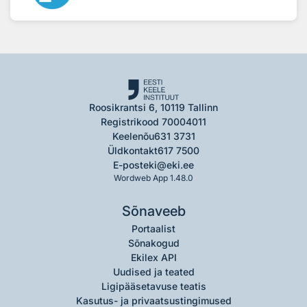
Roosikrantsi 6, 10119 Tallinn
Registrikood 70004011
Keelenõu
631 3731
Üldkontakt
617 7500
E-post
eki@eki.ee
Wordweb App 1.48.0
Sõnaveeb
Portaalist
Sõnakogud
Ekilex API
Uudised ja teated
Ligipääsetavuse teatis
Kasutus- ja privaatsustingimused