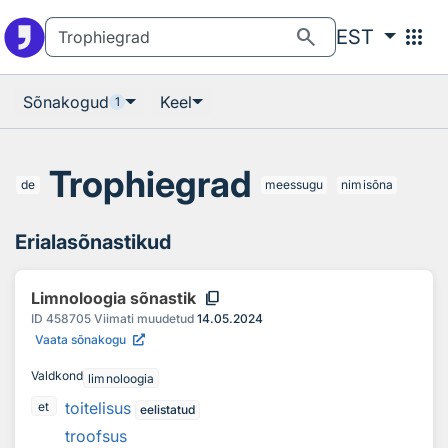
Otsingu juurde
Põhisisu juurde
search
apps
EST
Sõnakogud
Keel
1
Trophiegrad
de
meessugu
nimisõna
Erialasõnastikud
content_copy
Limnoloogia sõnastik
ID
458705
Viimati muudetud
14.05.2024
Vaata sõnakogu
Valdkond
limnoloogia
toitelisus
et
eelistatud
troofsus