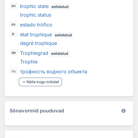
trophic state
en
eelistatud
trophic status
estado trófico
es
état trophique
fr
eelistatud
degré trophique
Trophiegrad
de
eelistatud
Trophie
трофность водного объекта
ru
keyboard_arrow_down
Näita kogu mõistet
Sõnavormid puuduvad