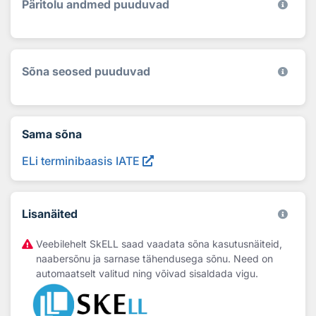
Päritolu andmed puuduvad
Sõna seosed puuduvad
Sama sõna
ELi terminibaasis IATE
Lisanäited
Veebilehelt SkELL saad vaadata sõna kasutusnäiteid,
naabersõnu ja sarnase tähendusega sõnu. Need on
automaatselt valitud ning võivad sisaldada vigu.