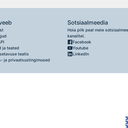
veeb
Sotsiaalmeedia
st
Hoia pilk peal meie sotsiaalme
gud
kanalitel.
API
Facebook
 ja teated
Youtube
setavuse teatis
LinkedIn
- ja privaatsustingimused