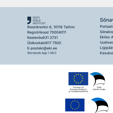
Sõna
Portaali
Roosikrantsi 6, 10119 Tallinn
Sõnako
Registrikood 70004011
Ekilex 
Keelenõu
631 3731
Uudised
Üldkontakt
617 7500
Ligipää
E-post
eki@eki.ee
Kasutus
Wordweb App 1.48.0