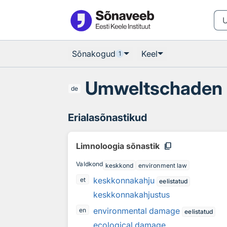
Otsingu juurde
Põhisisu juurde
Sõnakogud
Keel
1
Umweltschaden
de
Erialasõnastikud
content_copy
Limnoloogia sõnastik
Valdkond
keskkond
environment law
keskkonnakahju
et
eelistatud
keskkonnakahjustus
environmental damage
en
eelistatud
ecological damage