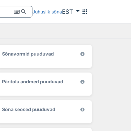
keyboard
search
apps
EST
Juhuslik sõna
Sõnavormid puuduvad
Päritolu andmed puuduvad
Sõna seosed puuduvad