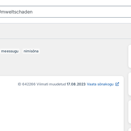
meessugu
nimisõna
ID
642266
Viimati muudetud
17.08.2023
Vaata sõnakogu