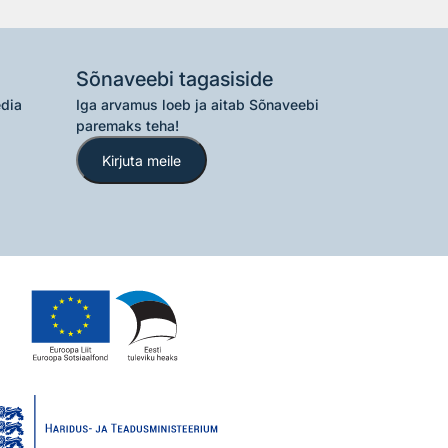
Sõnaveebi tagasiside
edia
Iga arvamus loeb ja aitab Sõnaveebi
paremaks teha!
Kirjuta meile