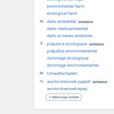
environmental harm
ecological harm
daño ambiental
es
eelistatud
daño medioambiental
daño al medio ambiente
préjudice écologique
fr
eelistatud
préjudice environnemental
dommage écologique
dommage environnemental
Umweltschaden
de
эколог
и
ческий ущ
е
рб
ru
eelistatud
эколог
и
ческий вред
keyboard_arrow_down
Näita kogu mõistet