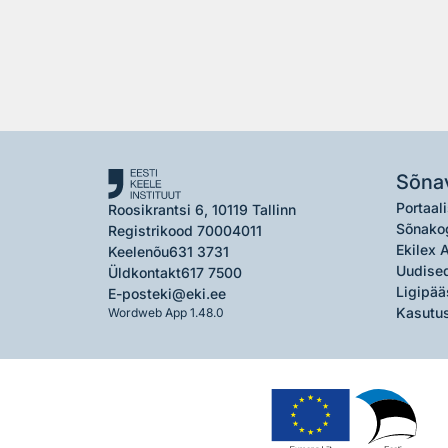
Sõna
Portaali
Roosikrantsi 6, 10119 Tallinn
Sõnako
Registrikood 70004011
Ekilex 
Keelenõu
631 3731
Uudised
Üldkontakt
617 7500
Ligipää
E-post
eki@eki.ee
Kasutus
Wordweb App 1.48.0