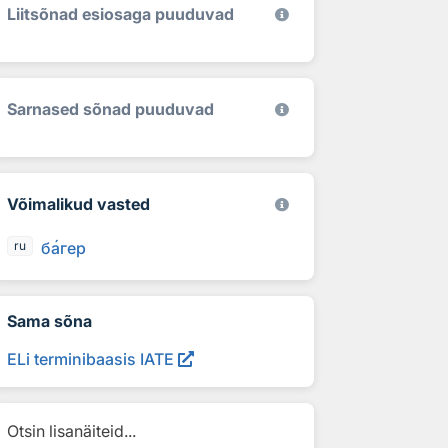
Liitsõnad esiosaga puuduvad
Sarnased sõnad puuduvad
Võimalikud vasted
б
а
гер
ru
Sama sõna
ELi terminibaasis IATE
Otsin lisanäiteid...