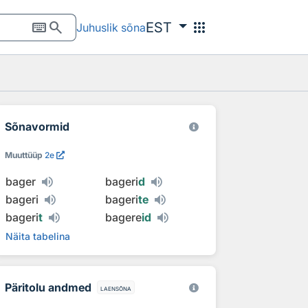
keyboard
search
apps
EST
Juhuslik sõna
Sõnavormid
Muuttüüp
2e
bager
bageri
d
bageri
bageri
te
bageri
t
bagere
id
Näita tabelina
Päritolu andmed
laensõna