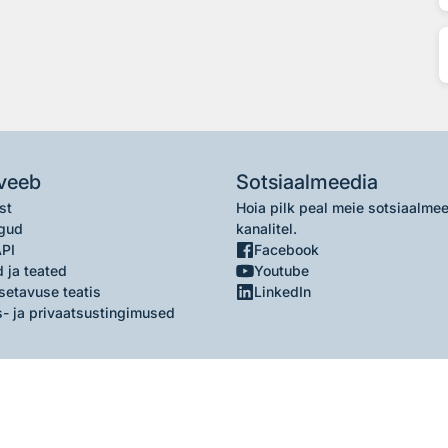
veeb
Sotsiaalmeedia
st
Hoia pilk peal meie sotsiaalme
gud
kanalitel.
API
Facebook
 ja teated
Youtube
setavuse teatis
LinkedIn
- ja privaatsustingimused