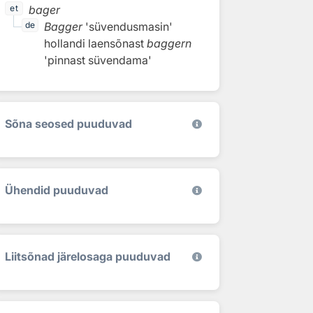
bager
et
Bagger
'süvendusmasin'
de
hollandi laensõnast
baggern
'pinnast süvendama'
Sõna seosed puuduvad
Ühendid puuduvad
Liitsõnad järelosaga puuduvad