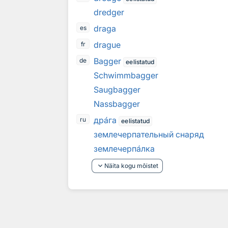
dredger
draga
es
drague
fr
Bagger
de
eelistatud
Schwimmbagger
Saugbagger
Nassbagger
др
а
га
ru
eelistatud
землечерпательный снаряд
землечерп
а
лка
keyboard_arrow_down
Näita kogu mõistet