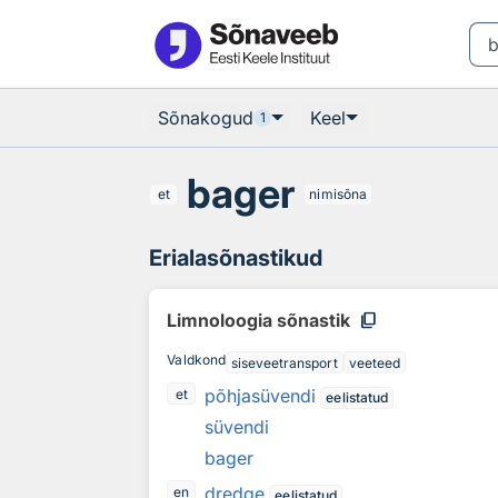
Otsingu juurde
Põhisisu juurde
Sõnakogud
Keel
1
bager
et
nimisõna
Erialasõnastikud
content_copy
Limnoloogia sõnastik
Valdkond
siseveetransport
veeteed
põhjasüvendi
et
eelistatud
süvendi
bager
dredge
en
eelistatud