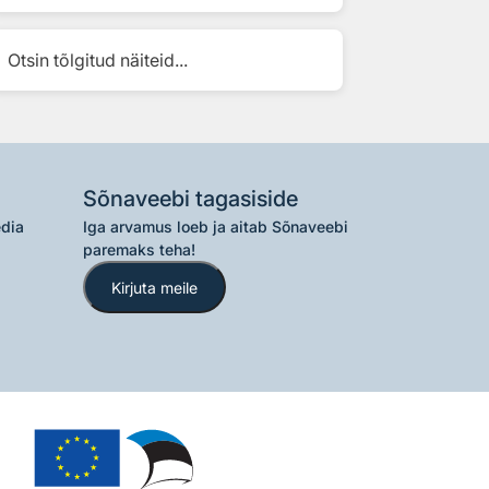
Otsin tõlgitud näiteid...
Sõnaveebi tagasiside
edia
Iga arvamus loeb ja aitab Sõnaveebi
paremaks teha!
Kirjuta meile