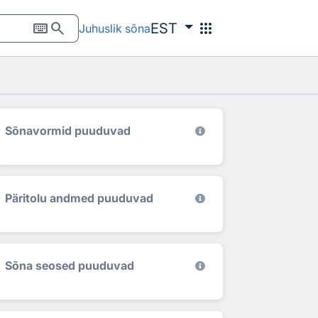
keyboard
search
apps
EST
Juhuslik sõna
Sõnavormid puuduvad
Päritolu andmed puuduvad
Sõna seosed puuduvad