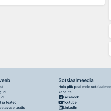
veeb
Sotsiaalmeedia
st
Hoia pilk peal meie sotsiaalme
gud
kanalitel.
API
Facebook
 ja teated
Youtube
setavuse teatis
LinkedIn