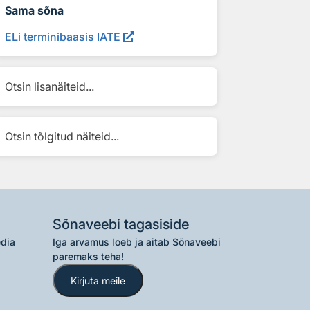
Sama sõna
ELi terminibaasis IATE
Otsin lisanäiteid...
Otsin tõlgitud näiteid...
Sõnaveebi tagasiside
edia
Iga arvamus loeb ja aitab Sõnaveebi
paremaks teha!
Kirjuta meile