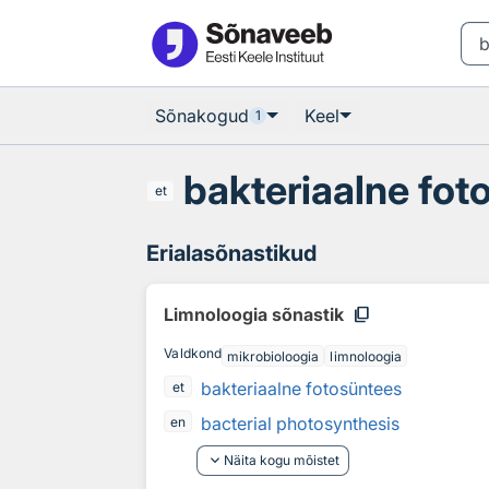
Otsingu juurde
Põhisisu juurde
Sõnakogud
Keel
1
bakteriaalne fot
et
Erialasõnastikud
content_copy
Limnoloogia sõnastik
Valdkond
mikrobioloogia
limnoloogia
bakteriaalne fotosüntees
et
bacterial photosynthesis
en
keyboard_arrow_down
Näita kogu mõistet