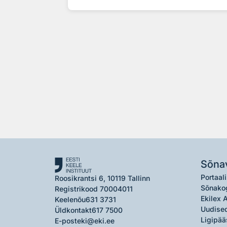
Sõna
Portaali
Roosikrantsi 6, 10119 Tallinn
Sõnako
Registrikood 70004011
Ekilex 
Keelenõu
631 3731
Uudised
Üldkontakt
617 7500
Ligipää
E-post
eki@eki.ee