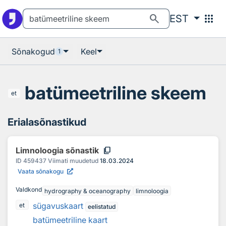
Otsingu juurde
Põhisisu juurde
search
apps
EST
Sõnakogud
Keel
1
batümeetriline skeem
et
Erialasõnastikud
content_copy
Limnoloogia sõnastik
ID
459437
Viimati muudetud
18.03.2024
Vaata sõnakogu
Valdkond
hydrography & oceanography
limnoloogia
sügavuskaart
et
eelistatud
batümeetriline kaart