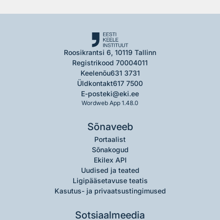
Roosikrantsi 6, 10119 Tallinn
Registrikood 70004011
Keelenõu
631 3731
Üldkontakt
617 7500
E-post
eki@eki.ee
Wordweb App 1.48.0
Sõnaveeb
Portaalist
Sõnakogud
Ekilex API
Uudised ja teated
Ligipääsetavuse teatis
Kasutus- ja privaatsustingimused
Sotsiaalmeedia