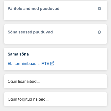
Päritolu andmed puuduvad
Sõna seosed puuduvad
Sama sõna
ELi terminibaasis IATE
Otsin lisanäiteid...
Otsin tõlgitud näiteid...