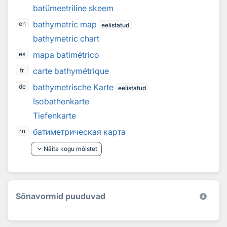
batümeetriline skeem
bathymetric map
en
eelistatud
bathymetric chart
mapa batimétrico
es
carte bathymétrique
fr
bathymetrische Karte
de
eelistatud
Isobathenkarte
Tiefenkarte
батиметрическая карта
ru
keyboard_arrow_down
Näita kogu mõistet
Sõnavormid puuduvad