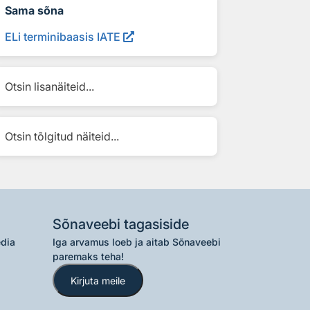
Sama sõna
ELi terminibaasis IATE
Otsin lisanäiteid...
Otsin tõlgitud näiteid...
Sõnaveebi tagasiside
edia
Iga arvamus loeb ja aitab Sõnaveebi
paremaks teha!
Kirjuta meile