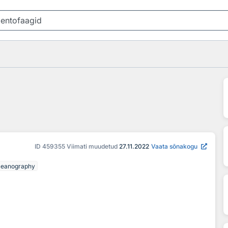
ID
459355
Viimati muudetud
27.11.2022
Vaata sõnakogu
ceanography