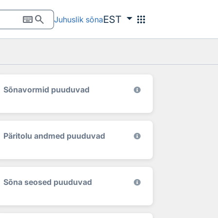
keyboard
search
apps
EST
Juhuslik sõna
Sõnavormid puuduvad
Päritolu andmed puuduvad
Sõna seosed puuduvad