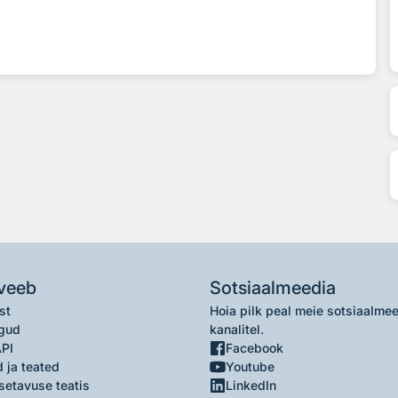
veeb
Sotsiaalmeedia
st
Hoia pilk peal meie sotsiaalme
gud
kanalitel.
API
Facebook
 ja teated
Youtube
setavuse teatis
LinkedIn