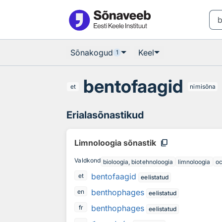
Otsingu juurde
Põhisisu juurde
Sõnakogud
Keel
1
bentofaagid
et
nimisõna
Erialasõnastikud
content_copy
Limnoloogia sõnastik
Valdkond
bioloogia, biotehnoloogia
limnoloogia
o
bentofaagid
et
eelistatud
benthophages
en
eelistatud
benthophages
fr
eelistatud