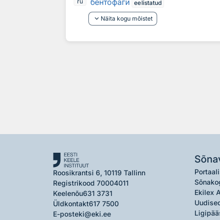
бентофа́ги
ru
eelistatud
keyboard_arrow_down
Näita kogu mõistet
Sõna
Portaali
Roosikrantsi 6, 10119 Tallinn
Sõnako
Registrikood 70004011
Ekilex 
Keelenõu
631 3731
Uudised
Üldkontakt
617 7500
Ligipää
E-post
eki@eki.ee