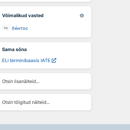
Võimalikud vasted
б
е
нтос
ru
Sama sõna
ELi terminibaasis IATE
Otsin lisanäiteid...
Otsin tõlgitud näiteid...