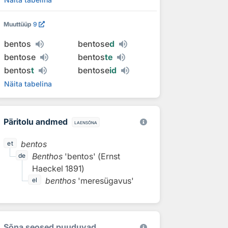
Muuttüüp
9
bentos
bentose
d
bentose
bentos
te
bentos
t
bentose
id
Näita tabelina
Päritolu andmed
laensõna
bentos
et
Benthos
'bentos'
(
Ernst
de
Haeckel
1891
)
benthos
'meresügavus'
el
Sõna seosed puuduvad