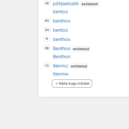
põhjaelustik
et
eelistatud
bentos
benthos
en
bentos
es
benthos
fr
Benthos
de
eelistatud
Benthon
б
е
нтос
ru
eelistatud
бентон
keyboard_arrow_down
Näita kogu mõistet