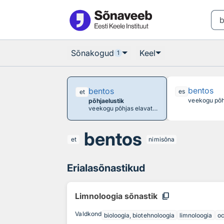
Otsingu juurde
Põhisisu juurde
Sõnakogud
Keel
1
bentos
bentos
es
et
põhjaelustik
veekogu põhjas elavate loomade ja taimede kogum
bentos
et
nimisõna
Erialasõnastikud
content_copy
Limnoloogia sõnastik
Valdkond
bioloogia, biotehnoloogia
limnoloogia
o