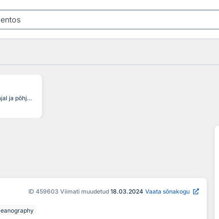
veekogu põhjal ja põhjasetteis elavate organismide kogum, organisms dwelling adjacent to the bottom of a water body, organismes vivant au voisinage du fond d'une masse d’eau, организмы, живущие на донных отложениях водоемов, colonia de organismos que viven en las proximidades del fondo de una masa de agua, am Grunde von Gewässern lebende festsitzende und bewegliche Tierwelt, Pflanzenwelt und Mikroflora
ID
459603
Viimati muudetud
18.03.2024
Vaata sõnakogu
ceanography