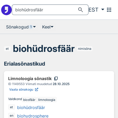
Otsingu juurde
Põhisisu juurde
search
apps
EST
Sõnakogud
Keel
1
biohüdrosfäär
et
nimisõna
Erialasõnastikud
content_copy
Limnoloogia sõnastik
ID
1149553
Viimati muudetud
28.10.2025
Vaata sõnakogu
Valdkond
biosfäär
limnoloogia
biohüdrosfäär
et
biohydrosphere
en