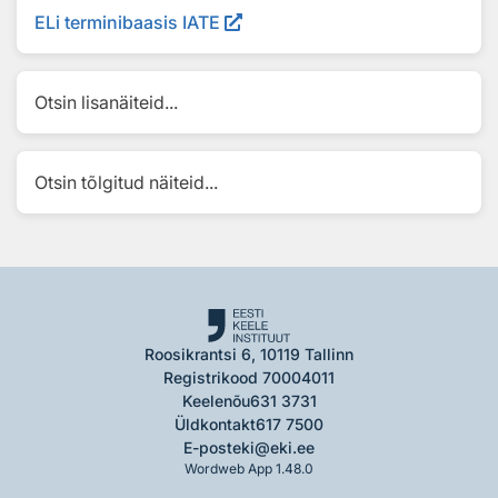
ELi terminibaasis IATE
Otsin lisanäiteid...
Otsin tõlgitud näiteid...
Roosikrantsi 6, 10119 Tallinn
Registrikood 70004011
Keelenõu
631 3731
Üldkontakt
617 7500
E-post
eki@eki.ee
Wordweb App 1.48.0