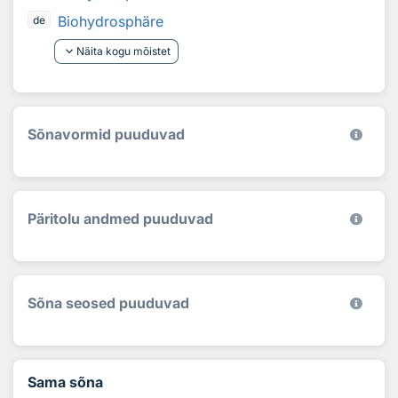
Biohydrosphäre
de
keyboard_arrow_down
Näita kogu mõistet
Sõnavormid puuduvad
Päritolu andmed puuduvad
Sõna seosed puuduvad
Sama sõna