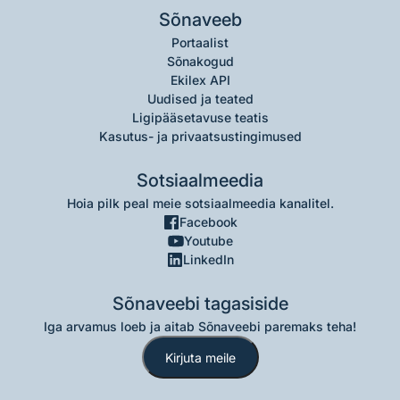
Sõnaveeb
Portaalist
Sõnakogud
Ekilex API
Uudised ja teated
Ligipääsetavuse teatis
Kasutus- ja privaatsustingimused
Sotsiaalmeedia
Hoia pilk peal meie sotsiaalmeedia kanalitel.
Facebook
Youtube
LinkedIn
Sõnaveebi tagasiside
Iga arvamus loeb ja aitab Sõnaveebi paremaks teha!
Kirjuta meile