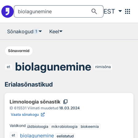
Otsingu juurde
Põhisisu juurde
search
apps
EST
Sõnakogud
Keel
1
Sõnavormid
biolagunemine
et
nimisõna
Erialasõnastikud
content_copy
Limnoloogia sõnastik
ID
615531
Viimati muudetud
18.03.2024
Vaata sõnakogu
Valdkond
üldbioloogia
mikrobioloogia
biokeemia
biolagunemine
et
eelistatud