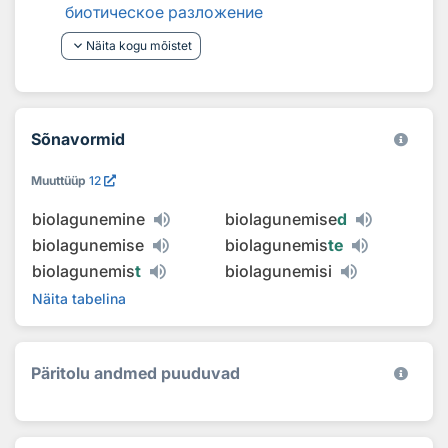
биотическое разложение
keyboard_arrow_down
Näita kogu mõistet
Sõnavormid
Muuttüüp
12
biolagunemine
biolagunemise
d
biolagunemise
biolagunemis
te
biolagunemis
t
biolagunemisi
Näita tabelina
Päritolu andmed puuduvad