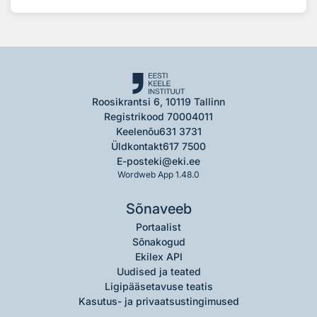
Roosikrantsi 6, 10119 Tallinn
Registrikood 70004011
Keelenõu
631 3731
Üldkontakt
617 7500
E-post
eki@eki.ee
Wordweb App 1.48.0
Sõnaveeb
Portaalist
Sõnakogud
Ekilex API
Uudised ja teated
Ligipääsetavuse teatis
Kasutus- ja privaatsustingimused