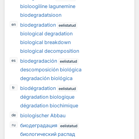
bioloogiline lagunemine
biodegradatsioon
biodegradation
en
eelistatud
biological degradation
biological breakdown
biological decomposition
biodegradación
es
eelistatud
descomposición biológica
degradación biológica
biodégradation
fr
eelistatud
dégradation biologique
dégradation biochimique
biologischer Abbau
de
биодеградация
ru
eelistatud
биологический распад