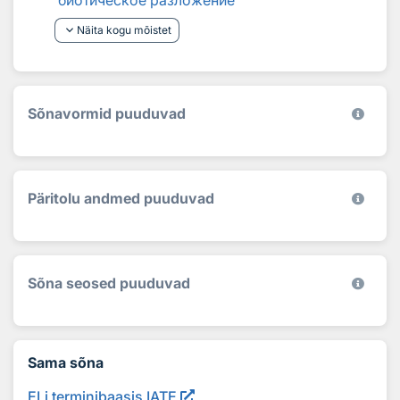
биотическое разложение
keyboard_arrow_down
Näita kogu mõistet
Sõnavormid puuduvad
Päritolu andmed puuduvad
Sõna seosed puuduvad
Sama sõna
ELi terminibaasis IATE