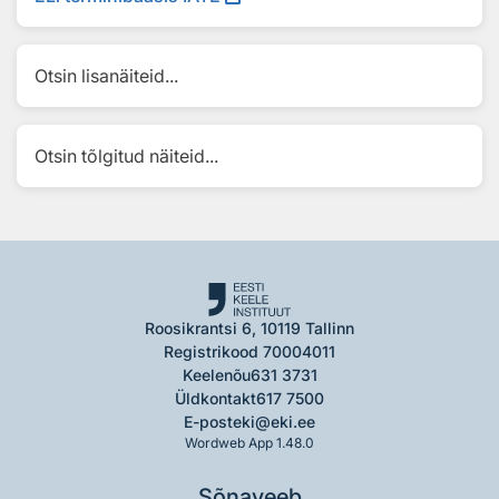
Otsin lisanäiteid...
Otsin tõlgitud näiteid...
Roosikrantsi 6, 10119 Tallinn
Registrikood 70004011
Keelenõu
631 3731
Üldkontakt
617 7500
E-post
eki@eki.ee
Wordweb App 1.48.0
Sõnaveeb