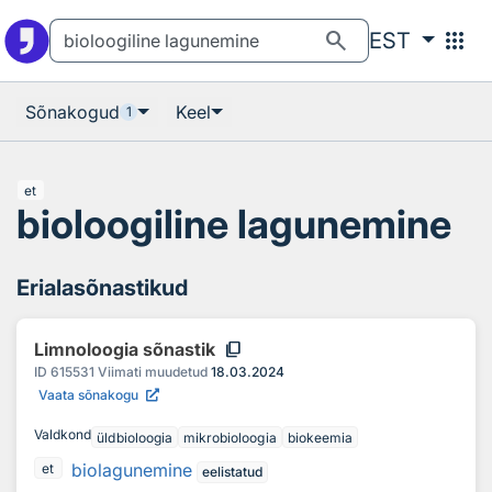
Otsingu juurde
Põhisisu juurde
search
apps
EST
Sõnakogud
Keel
1
et
bioloogiline lagunemine
Erialasõnastikud
content_copy
Limnoloogia sõnastik
ID
615531
Viimati muudetud
18.03.2024
Vaata sõnakogu
Valdkond
üldbioloogia
mikrobioloogia
biokeemia
biolagunemine
et
eelistatud