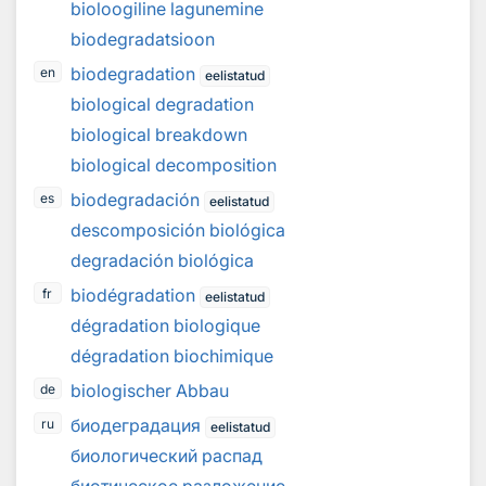
bioloogiline lagunemine
biodegradatsioon
biodegradation
en
eelistatud
biological degradation
biological breakdown
biological decomposition
biodegradación
es
eelistatud
descomposición biológica
degradación biológica
biodégradation
fr
eelistatud
dégradation biologique
dégradation biochimique
biologischer Abbau
de
биодеградация
ru
eelistatud
биологический распад