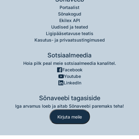
Portaalist
Sõnakogud
Ekilex API
Uudised ja teated
Ligipääsetavuse teatis
Kasutus- ja privaatsustingimused
Sotsiaalmeedia
Hoia pilk peal meie sotsiaalmeedia kanalitel.
Facebook
Youtube
LinkedIn
Sõnaveebi tagasiside
Iga arvamus loeb ja aitab Sõnaveebi paremaks teha!
Kirjuta meile