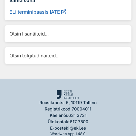
Sama sõna
ELi terminibaasis IATE
Otsin lisanäiteid...
Otsin tõlgitud näiteid...
Roosikrantsi 6, 10119 Tallinn
Registrikood 70004011
Keelenõu
631 3731
Üldkontakt
617 7500
E-post
eki@eki.ee
Wordweb App 1.48.0