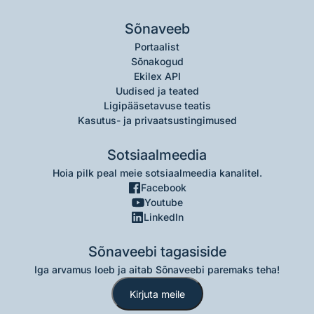
Sõnaveeb
Portaalist
Sõnakogud
Ekilex API
Uudised ja teated
Ligipääsetavuse teatis
Kasutus- ja privaatsustingimused
Sotsiaalmeedia
Hoia pilk peal meie sotsiaalmeedia kanalitel.
Facebook
Youtube
LinkedIn
Sõnaveebi tagasiside
Iga arvamus loeb ja aitab Sõnaveebi paremaks teha!
Kirjuta meile