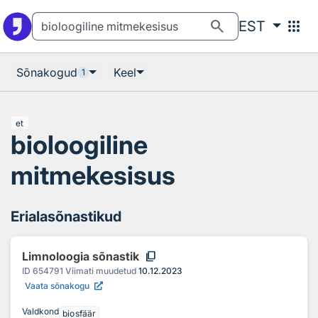
Otsingu juurde
Põhisisu juurde
search
apps
EST
Sõnakogud
Keel
1
et
bioloogiline
mitmekesisus
Erialasõnastikud
content_copy
Limnoloogia sõnastik
ID
654791
Viimati muudetud
10.12.2023
Vaata sõnakogu
Valdkond
biosfäär