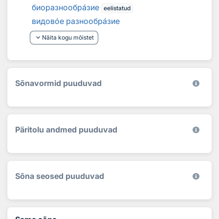
биоразнообр
а
зие
eelistatud
видов
о
е разнообр
а
зие
keyboard_arrow_down
Näita kogu mõistet
Sõnavormid puuduvad
Päritolu andmed puuduvad
Sõna seosed puuduvad