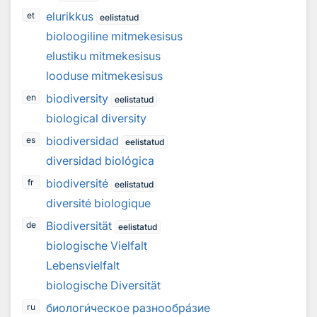
elurikkus
et
eelistatud
bioloogiline mitmekesisus
elustiku mitmekesisus
looduse mitmekesisus
biodiversity
en
eelistatud
biological diversity
biodiversidad
es
eelistatud
diversidad biológica
biodiversité
fr
eelistatud
diversité biologique
Biodiversität
de
eelistatud
biologische Vielfalt
Lebensvielfalt
biologische Diversität
биолог
и
ческое разнообр
а
зие
ru