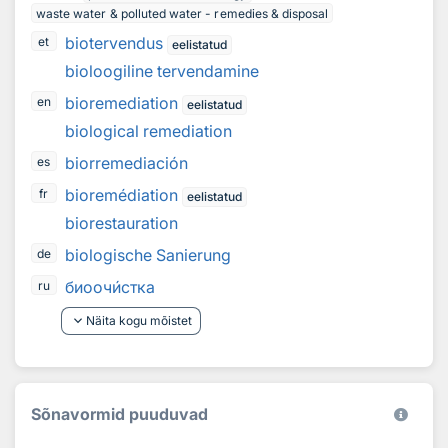
waste water & polluted water - remedies & disposal
biotervendus
et
eelistatud
bioloogiline tervendamine
bioremediation
en
eelistatud
biological remediation
biorremediación
es
bioremédiation
fr
eelistatud
biorestauration
biologische Sanierung
de
биооч
и
стка
ru
keyboard_arrow_down
Näita kogu mõistet
Sõnavormid puuduvad