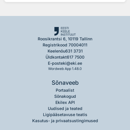
Roosikrantsi 6, 10119 Tallinn
Registrikood 70004011
Keelenõu
631 3731
Üldkontakt
617 7500
E-post
eki@eki.ee
Wordweb App 1.48.0
Sõnaveeb
Portaalist
Sõnakogud
Ekilex API
Uudised ja teated
Ligipääsetavuse teatis
Kasutus- ja privaatsustingimused