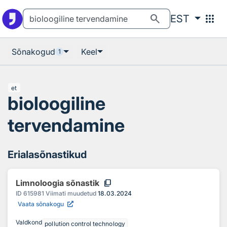
Otsingu juurde
Põhisisu juurde
search
apps
EST
Sõnakogud
Keel
1
et
bioloogiline
tervendamine
Erialasõnastikud
content_copy
Limnoloogia sõnastik
ID
615981
Viimati muudetud
18.03.2024
Vaata sõnakogu
Valdkond
pollution control technology