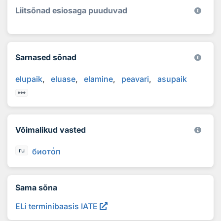
Liitsõnad esiosaga puuduvad
Sarnased sõnad
elupaik
eluase
elamine
peavari
asupaik
Võimalikud vasted
биот
о
п
ru
Sama sõna
ELi terminibaasis IATE