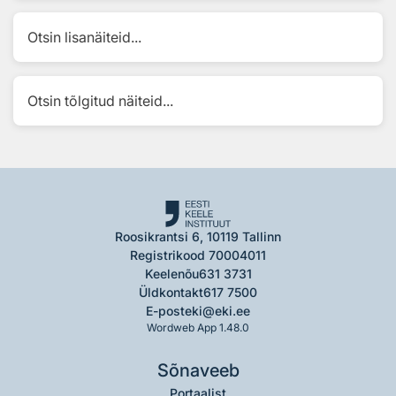
Otsin lisanäiteid...
Otsin tõlgitud näiteid...
Roosikrantsi 6, 10119 Tallinn
Registrikood 70004011
Keelenõu
631 3731
Üldkontakt
617 7500
E-post
eki@eki.ee
Wordweb App 1.48.0
Sõnaveeb
Portaalist