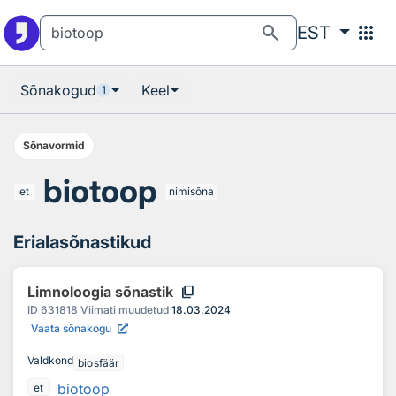
Otsingu juurde
Põhisisu juurde
search
apps
EST
Sõnakogud
Keel
1
Sõnavormid
biotoop
et
nimisõna
Erialasõnastikud
content_copy
Limnoloogia sõnastik
ID
631818
Viimati muudetud
18.03.2024
Vaata sõnakogu
Valdkond
biosfäär
biotoop
et