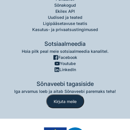
Sõnakogud
Ekilex API
Uudised ja teated
Ligipääsetavuse teatis
Kasutus- ja privaatsustingimused
Sotsiaalmeedia
Hoia pilk peal meie sotsiaalmeedia kanalitel.
Facebook
Youtube
LinkedIn
Sõnaveebi tagasiside
Iga arvamus loeb ja aitab Sõnaveebi paremaks teha!
Kirjuta meile