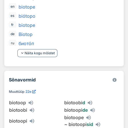
biotope
en
biótopo
es
biotope
fr
Biotop
de
биот
о
п
ru
keyboard_arrow_down
Näita kogu mõistet
Sõnavormid
Muuttüüp
22e
biotoop
biotoobi
d
biotoobi
biotoopi
de
biotoope
biotoopi
~
biotoopi
sid