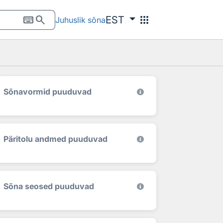
keyboard
search
apps
EST
Juhuslik sõna
Sõnavormid puuduvad
Päritolu andmed puuduvad
Sõna seosed puuduvad