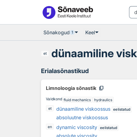
Otsingu juurde
Põhisisu juurde
Sõnakogud
Keel
1
dünaamiline vis
et
Erialasõnastikud
content_copy
Limnoloogia sõnastik
Valdkond
fluid mechanics
hydraulics
dünaamiline viskoossus
et
eelistatud
absoluutne viskoossus
dynamic viscosity
en
eelistatud
absolute viscosity