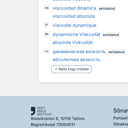
viscosidad dinámica
es
eelistatud
viscosidad absoluta
viscosité dynamique
fr
dynamische Viskosität
de
eelistatud
absolute Viskosität
динамическая вязкость
ru
eelistatud
абсолютная вязкость
keyboard_arrow_down
Näita kogu mõistet
Sõna
Portaali
Roosikrantsi 6, 10119 Tallinn
Sõnako
Registrikood 70004011