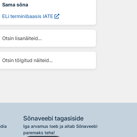
Sama sõna
ELi terminibaasis IATE
Otsin lisanäiteid...
Otsin tõlgitud näiteid...
Sõnaveebi tagasiside
edia
Iga arvamus loeb ja aitab Sõnaveebi
paremaks teha!