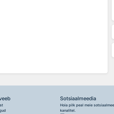
veeb
Sotsiaalmeedia
st
Hoia pilk peal meie sotsiaalme
gud
kanalitel.