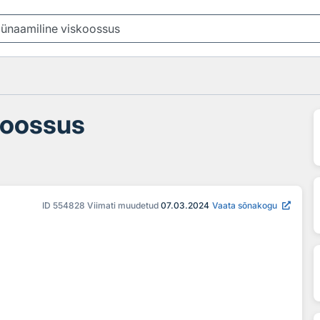
koossus
ID
554828
Viimati muudetud
07.03.2024
Vaata sõnakogu