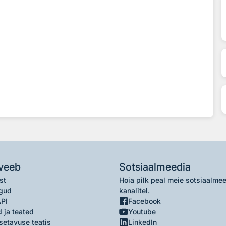
veeb
Sotsiaalmeedia
st
Hoia pilk peal meie sotsiaalme
gud
kanalitel.
API
Facebook
 ja teated
Youtube
setavuse teatis
LinkedIn