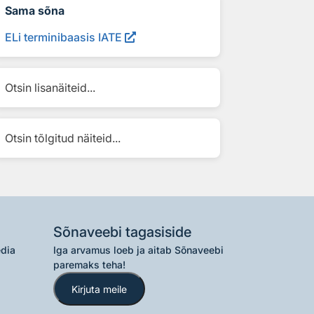
Sama sõna
ELi terminibaasis IATE
Otsin lisanäiteid...
Otsin tõlgitud näiteid...
Sõnaveebi tagasiside
edia
Iga arvamus loeb ja aitab Sõnaveebi
paremaks teha!
Kirjuta meile