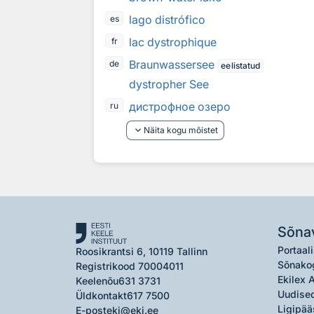
lago distrófico
es
lac dystrophique
fr
Braunwassersee
de
eelistatud
dystropher See
дистрофное озеро
ru
keyboard_arrow_down
Näita kogu mõistet
Sõna
Portaali
Roosikrantsi 6, 10119 Tallinn
Sõnako
Registrikood 70004011
Ekilex 
Keelenõu
631 3731
Uudised
Üldkontakt
617 7500
Ligipää
E-post
eki@eki.ee