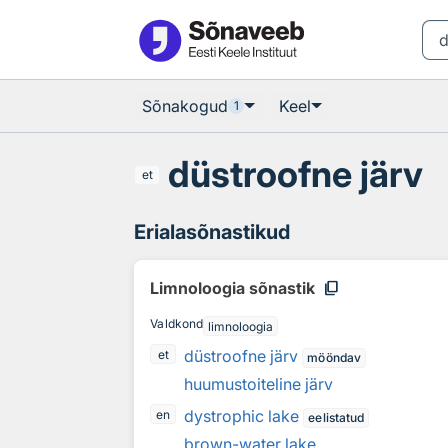
Otsingu juurde
Põhisisu juurde
Sõnakogud
Keel
1
düstroofne järv
et
Erialasõnastikud
content_copy
Limnoloogia sõnastik
Valdkond
limnoloogia
düstroofne järv
et
mööndav
huumustoiteline järv
dystrophic lake
en
eelistatud
brown-water lake