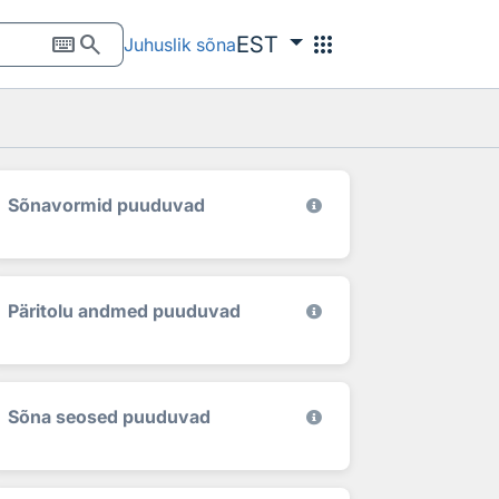
keyboard
search
apps
EST
Juhuslik sõna
Sõnavormid puuduvad
Päritolu andmed puuduvad
Sõna seosed puuduvad