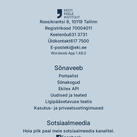
Roosikrantsi 6, 10119 Tallinn
Registrikood 70004011
Keelenõu
631 3731
Üldkontakt
617 7500
E-post
eki@eki.ee
Wordweb App 1.48.0
Sõnaveeb
Portaalist
Sõnakogud
Ekilex API
Uudised ja teated
Ligipääsetavuse teatis
Kasutus- ja privaatsustingimused
Sotsiaalmeedia
Hoia pilk peal meie sotsiaalmeedia kanalitel.