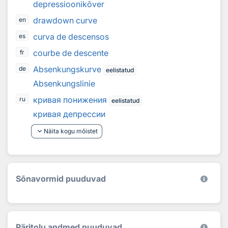
depressioonikõver
drawdown curve
en
curva de descensos
es
courbe de descente
fr
Absenkungskurve
de
eelistatud
Absenkungslinie
кривая понижения
ru
eelistatud
кривая депрессии
keyboard_arrow_down
Näita kogu mõistet
Sõnavormid puuduvad
Päritolu andmed puuduvad