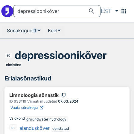
Otsingu juurde
Põhisisu juurde
search
apps
EST
Sõnakogud
Keel
1
depressioonikõver
et
nimisõna
Erialasõnastikud
content_copy
Limnoloogia sõnastik
ID
633119
Viimati muudetud
07.03.2024
Vaata sõnakogu
Valdkond
groundwater hydrology
alanduskõver
et
eelistatud