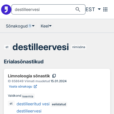
Otsingu juurde
Põhisisu juurde
search
apps
EST
Sõnakogud
Keel
1
destilleervesi
et
nimisõna
Erialasõnastikud
content_copy
Limnoloogia sõnastik
ID
658649
Viimati muudetud
15.01.2024
Vaata sõnakogu
Valdkond
keemia
destilleeritud vesi
et
eelistatud
destilleervesi