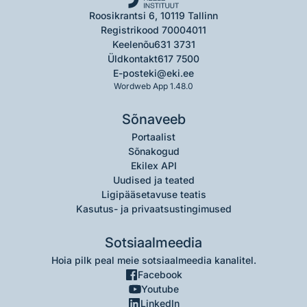
Roosikrantsi 6, 10119 Tallinn
Registrikood 70004011
Keelenõu
631 3731
Üldkontakt
617 7500
E-post
eki@eki.ee
Wordweb App 1.48.0
Sõnaveeb
Portaalist
Sõnakogud
Ekilex API
Uudised ja teated
Ligipääsetavuse teatis
Kasutus- ja privaatsustingimused
Sotsiaalmeedia
Hoia pilk peal meie sotsiaalmeedia kanalitel.
Facebook
Youtube
LinkedIn