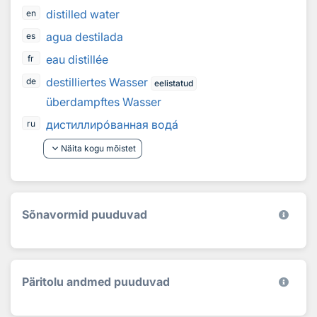
distilled water
en
agua destilada
es
eau distillée
fr
destilliertes Wasser
de
eelistatud
überdampftes Wasser
дистиллир
о
ванная вод
а
ru
keyboard_arrow_down
Näita kogu mõistet
Sõnavormid puuduvad
Päritolu andmed puuduvad